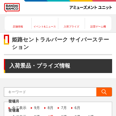
店舗情報
イベント&ニュース
入荷プライズ
設置ゲーム機
姫路セントラルパーク サイバーステー
ション
入荷景品・プライズ情報
登場月
全て表示
9月
8月
7月
6月
登場週