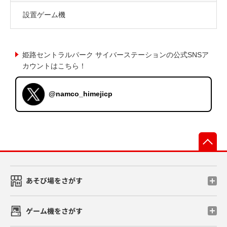
設置ゲーム機
姫路セントラルパーク サイバーステーションの公式SNSア
カウントはこちら！
@namco_himejicp
先
あそび場をさがす
ゲーム機をさがす