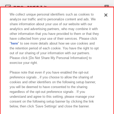
スマホ・PCであそぶ
We collect unique personal identifiers such as cookies to
analyze our traffic and to personalize content and ads. We
イベント・キャンペーン
share information about your use of our website with our
analytics and advertising partners, who may combine it with
other information that you have provided to them or that they
have collected from your use of their services. Please click
"
here
" to see more details about how we use cookies and
関連会社
サステナビリティ
サイトポリシー
the retention period of each cookie. You have the right to opt
out of our sharing of your information with our partners.
プライバシーポリシー
ウェブアクセシビリティ方針と検証結果
Please click [Do Not Share My Personal Information] to
exercise your right.
お取引先さまとともに
食品のご提供について
カスタマーハラスメント対応方針
よくあるご質問・お問い合わせ
Please note that even if you have enabled the opt-out
preference signals , if you choose to allow the sharing of
cookies and other identifiers on the following setup banner,
you will be deemed to have consented to the sharing
regardless of the opt-out preference signals . If you
understand and agree to this setting, please manage your
consent on the following setup banner by clicking the link
below, then click 'Save Settings' and close the banner.
©Bandai Namco Amusement Inc.