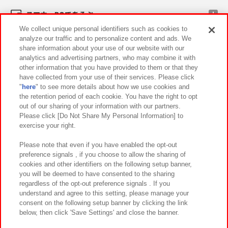
スマホ・PCであそぶ
We collect unique personal identifiers such as cookies to
analyze our traffic and to personalize content and ads. We
イベント・キャンペーン
share information about your use of our website with our
analytics and advertising partners, who may combine it with
other information that you have provided to them or that they
have collected from your use of their services. Please click
"
here
" to see more details about how we use cookies and
関連会社
サステナビリティ
サイトポリシー
the retention period of each cookie. You have the right to opt
out of our sharing of your information with our partners.
プライバシーポリシー
ウェブアクセシビリティ方針と検証結果
Please click [Do Not Share My Personal Information] to
exercise your right.
お取引先さまとともに
食品のご提供について
カスタマーハラスメント対応方針
よくあるご質問・お問い合わせ
Please note that even if you have enabled the opt-out
preference signals , if you choose to allow the sharing of
cookies and other identifiers on the following setup banner,
you will be deemed to have consented to the sharing
regardless of the opt-out preference signals . If you
understand and agree to this setting, please manage your
consent on the following setup banner by clicking the link
below, then click 'Save Settings' and close the banner.
©Bandai Namco Amusement Inc.