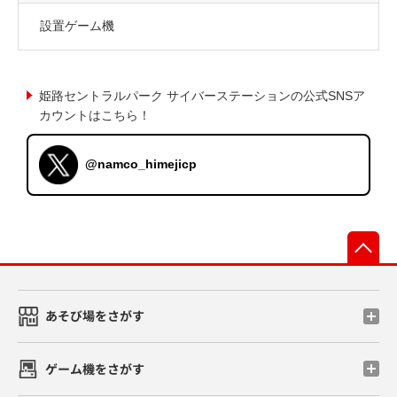
設置ゲーム機
姫路セントラルパーク サイバーステーションの公式SNSア
カウントはこちら！
@namco_himejicp
先
あそび場をさがす
ゲーム機をさがす