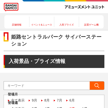
店舗情報
イベント&ニュース
入荷プライズ
設置ゲーム機
姫路セントラルパーク サイバーステー
ション
入荷景品・プライズ情報
登場月
全て表示
9月
8月
7月
6月
登場週