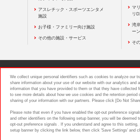
マ
アスレチック・スポーツエンタメ
リD
施設
湾
お子様・ファミリー向け施設
ーン
その他の施設・サービス
そ
関連会社
サステナビリティ
We collect unique personal identifiers such as cookies to analyze our t
share information about your use of our website with our analytics and 
information that you have provided to them or that they have collected f
食品のご提
to see more details about how we use cookies and the retention period o
sharing of your information with our partners. Please click [Do Not Shar
Please note that even if you have enabled the opt-out preference signals
and other identifiers on the following setup banner, you will be deemed 
opt-out preference signals . If you understand and agree to this setting
setup banner by clicking the link below, then click 'Save Settings' and c
©Bandai Namco Amusement Inc.
©Ba