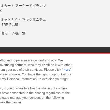
リオカート アーケードグランプ
X
岸ミッドナイト マキシマムチュ
 6RR PLUS
の他 ゲーム機一覧
サイトポリシー
プライバシーポリシー
ウェブアクセシビリティ方
raffic and to personalize content and ads. We
advertising partners, who may combine it with other
rom your use of their services. Please click "
here
"
供について
カスタマーハラスメント対応方針
よくあるご質問・
f each cookie. You have the right to opt out of our
e My Personal Information] to exercise your right.
 , if you choose to allow the sharing of cookies
to have consented to the sharing regardless of the
, please manage your consent on the following
lose the banner.
ndai Namco Amusement Lab Inc.
©Bandai Namco Experience Inc.
©HANAY