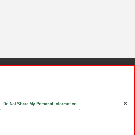
針と検証結果
お取引先さまとともに
お問い合わせ
Do Not Share My Personal Information
ASHIKI Co., Ltd. All Rights Reserved.