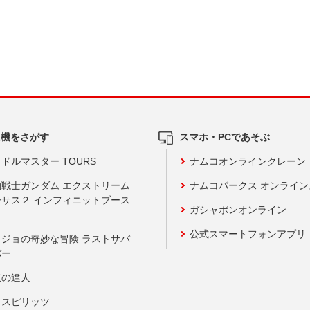
ム機をさがす
スマホ・PCであそぶ
ドルマスター TOURS
ナムコオンラインクレーン
動戦士ガンダム エクストリーム
ナムコパークス オンライ
ーサス２ インフィニットブース
ガシャポンオンライン
公式スマートフォンアプリ
ョジョの奇妙な冒険 ラストサバ
バー
鼓の達人
りスピリッツ