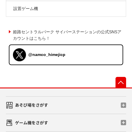
設置ゲーム機
姫路セントラルパーク サイバーステーションの公式SNSア
カウントはこちら！
@namco_himejicp
先
あそび場をさがす
ゲーム機をさがす