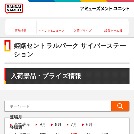
店舗情報
イベント&ニュース
入荷プライズ
設置ゲーム機
姫路セントラルパーク サイバーステー
ション
入荷景品・プライズ情報
登場月
全て表示
9月
8月
7月
6月
登場週