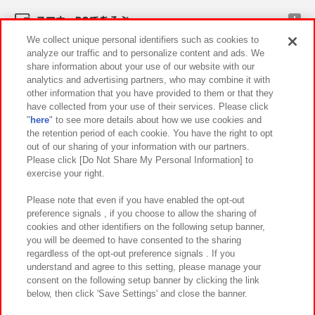
スマホ・PCであそぶ
We collect unique personal identifiers such as cookies to
analyze our traffic and to personalize content and ads. We
イベント・キャンペーン
share information about your use of our website with our
analytics and advertising partners, who may combine it with
other information that you have provided to them or that they
have collected from your use of their services. Please click
"
here
" to see more details about how we use cookies and
関連会社
サステナビリティ
サイトポリシー
the retention period of each cookie. You have the right to opt
out of our sharing of your information with our partners.
プライバシーポリシー
ウェブアクセシビリティ方針と検証結果
Please click [Do Not Share My Personal Information] to
exercise your right.
お取引先さまとともに
食品のご提供について
カスタマーハラスメント対応方針
よくあるご質問・お問い合わせ
Please note that even if you have enabled the opt-out
preference signals , if you choose to allow the sharing of
cookies and other identifiers on the following setup banner,
you will be deemed to have consented to the sharing
regardless of the opt-out preference signals . If you
understand and agree to this setting, please manage your
consent on the following setup banner by clicking the link
below, then click 'Save Settings' and close the banner.
©Bandai Namco Amusement Inc.