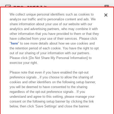
スマホ・PCであそぶ
We collect unique personal identifiers such as cookies to
analyze our traffic and to personalize content and ads. We
イベント・キャンペーン
share information about your use of our website with our
analytics and advertising partners, who may combine it with
other information that you have provided to them or that they
have collected from your use of their services. Please click
"
here
" to see more details about how we use cookies and
関連会社
サステナビリティ
サイトポリシー
the retention period of each cookie. You have the right to opt
out of our sharing of your information with our partners.
プライバシーポリシー
ウェブアクセシビリティ方針と検証結果
Please click [Do Not Share My Personal Information] to
exercise your right.
お取引先さまとともに
食品のご提供について
カスタマーハラスメント対応方針
よくあるご質問・お問い合わせ
Please note that even if you have enabled the opt-out
preference signals , if you choose to allow the sharing of
cookies and other identifiers on the following setup banner,
you will be deemed to have consented to the sharing
regardless of the opt-out preference signals . If you
understand and agree to this setting, please manage your
consent on the following setup banner by clicking the link
below, then click 'Save Settings' and close the banner.
©Bandai Namco Amusement Inc.