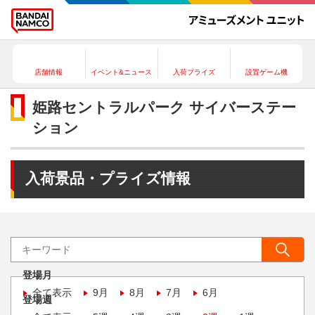
店舗情報
イベント&ニュース
入荷プライズ
設置ゲーム機
姫路セントラルパーク サイバーステー
ション
入荷景品・プライズ情報
登場月
全て表示
9月
8月
7月
6月
登場週