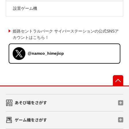
設置ゲーム機
姫路セントラルパーク サイバーステーションの公式SNSア
カウントはこちら！
@namco_himejicp
先
あそび場をさがす
ゲーム機をさがす