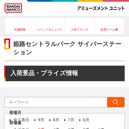
店舗情報
イベント&ニュース
入荷プライズ
設置ゲーム機
姫路セントラルパーク サイバーステー
ション
入荷景品・プライズ情報
登場月
全て表示
9月
8月
7月
6月
登場週