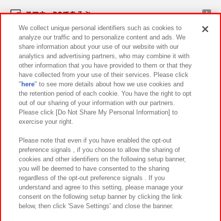
スマホ・PCであそぶ
We collect unique personal identifiers such as cookies to
analyze our traffic and to personalize content and ads. We
イベント・キャンペーン
share information about your use of our website with our
analytics and advertising partners, who may combine it with
other information that you have provided to them or that they
have collected from your use of their services. Please click
"
here
" to see more details about how we use cookies and
関連会社
サステナビリティ
サイトポリシー
the retention period of each cookie. You have the right to opt
out of our sharing of your information with our partners.
プライバシーポリシー
ウェブアクセシビリティ方針と検証結果
Please click [Do Not Share My Personal Information] to
exercise your right.
お取引先さまとともに
食品のご提供について
カスタマーハラスメント対応方針
よくあるご質問・お問い合わせ
Please note that even if you have enabled the opt-out
preference signals , if you choose to allow the sharing of
cookies and other identifiers on the following setup banner,
you will be deemed to have consented to the sharing
regardless of the opt-out preference signals . If you
understand and agree to this setting, please manage your
consent on the following setup banner by clicking the link
below, then click 'Save Settings' and close the banner.
©Bandai Namco Amusement Inc.