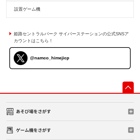
設置ゲーム機
姫路セントラルパーク サイバーステーションの公式SNSア
カウントはこちら！
@namco_himejicp
先
あそび場をさがす
ゲーム機をさがす