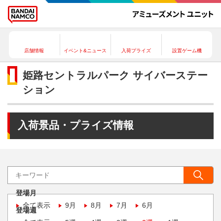
店舗情報
イベント&ニュース
入荷プライズ
設置ゲーム機
姫路セントラルパーク サイバーステー
ション
入荷景品・プライズ情報
登場月
全て表示
9月
8月
7月
6月
登場週