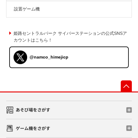
設置ゲーム機
姫路セントラルパーク サイバーステーションの公式SNSア
カウントはこちら！
@namco_himejicp
先
あそび場をさがす
ゲーム機をさがす