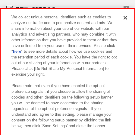
スマホ・PCであそぶ
We collect unique personal identifiers such as cookies to
analyze our traffic and to personalize content and ads. We
イベント・キャンペーン
share information about your use of our website with our
analytics and advertising partners, who may combine it with
other information that you have provided to them or that they
have collected from your use of their services. Please click
"
here
" to see more details about how we use cookies and
関連会社
サステナビリティ
サイトポリシー
the retention period of each cookie. You have the right to opt
out of our sharing of your information with our partners.
プライバシーポリシー
ウェブアクセシビリティ方針と検証結果
Please click [Do Not Share My Personal Information] to
exercise your right.
お取引先さまとともに
食品のご提供について
カスタマーハラスメント対応方針
よくあるご質問・お問い合わせ
Please note that even if you have enabled the opt-out
preference signals , if you choose to allow the sharing of
cookies and other identifiers on the following setup banner,
you will be deemed to have consented to the sharing
regardless of the opt-out preference signals . If you
understand and agree to this setting, please manage your
consent on the following setup banner by clicking the link
below, then click 'Save Settings' and close the banner.
©Bandai Namco Amusement Inc.