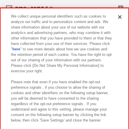
スマホ・PCであそぶ
We collect unique personal identifiers such as cookies to
analyze our traffic and to personalize content and ads. We
イベント・キャンペーン
share information about your use of our website with our
analytics and advertising partners, who may combine it with
other information that you have provided to them or that they
have collected from your use of their services. Please click
"
here
" to see more details about how we use cookies and
関連会社
サステナビリティ
サイトポリシー
the retention period of each cookie. You have the right to opt
out of our sharing of your information with our partners.
プライバシーポリシー
ウェブアクセシビリティ方針と検証結果
Please click [Do Not Share My Personal Information] to
exercise your right.
お取引先さまとともに
食品のご提供について
カスタマーハラスメント対応方針
よくあるご質問・お問い合わせ
Please note that even if you have enabled the opt-out
preference signals , if you choose to allow the sharing of
cookies and other identifiers on the following setup banner,
you will be deemed to have consented to the sharing
regardless of the opt-out preference signals . If you
understand and agree to this setting, please manage your
consent on the following setup banner by clicking the link
below, then click 'Save Settings' and close the banner.
©Bandai Namco Amusement Inc.