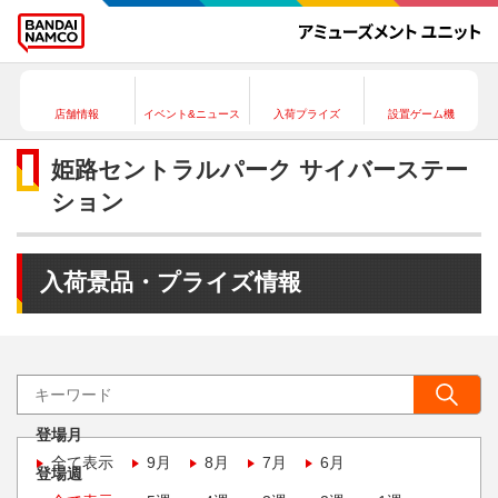
店舗情報
イベント&ニュース
入荷プライズ
設置ゲーム機
姫路セントラルパーク サイバーステー
ション
入荷景品・プライズ情報
登場月
全て表示
9月
8月
7月
6月
登場週