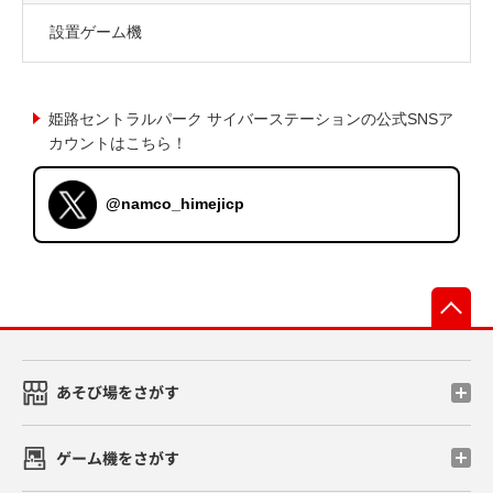
設置ゲーム機
姫路セントラルパーク サイバーステーションの公式SNSア
カウントはこちら！
@namco_himejicp
先
あそび場をさがす
ゲーム機をさがす