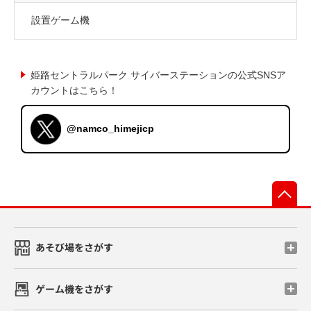
設置ゲーム機
姫路セントラルパーク サイバーステーションの公式SNSア
カウントはこちら！
@namco_himejicp
先
あそび場をさがす
ゲーム機をさがす