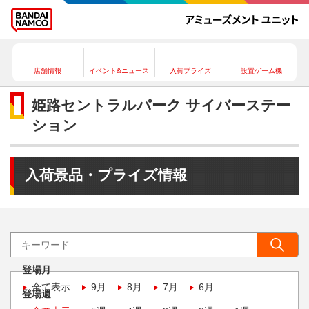
店舗情報
イベント&ニュース
入荷プライズ
設置ゲーム機
姫路セントラルパーク サイバーステー
ション
入荷景品・プライズ情報
登場月
全て表示
9月
8月
7月
6月
登場週