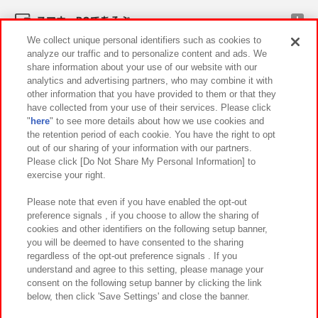
スマホ・PCであそぶ
We collect unique personal identifiers such as cookies to
analyze our traffic and to personalize content and ads. We
イベント・キャンペーン
share information about your use of our website with our
analytics and advertising partners, who may combine it with
other information that you have provided to them or that they
have collected from your use of their services. Please click
"
here
" to see more details about how we use cookies and
関連会社
サステナビリティ
サイトポリシー
the retention period of each cookie. You have the right to opt
out of our sharing of your information with our partners.
プライバシーポリシー
ウェブアクセシビリティ方針と検証結果
Please click [Do Not Share My Personal Information] to
exercise your right.
お取引先さまとともに
食品のご提供について
カスタマーハラスメント対応方針
よくあるご質問・お問い合わせ
Please note that even if you have enabled the opt-out
preference signals , if you choose to allow the sharing of
cookies and other identifiers on the following setup banner,
you will be deemed to have consented to the sharing
regardless of the opt-out preference signals . If you
understand and agree to this setting, please manage your
consent on the following setup banner by clicking the link
below, then click 'Save Settings' and close the banner.
©Bandai Namco Amusement Inc.