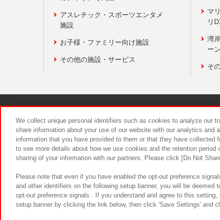
マ
アスレチック・スポーツエンタメ
リD
施設
湾
お子様・ファミリー向け施設
ーン
その他の施設・サービス
そ
関連会社
サステナビリティ
We collect unique personal identifiers such as cookies to analyze our t
share information about your use of our website with our analytics and 
information that you have provided to them or that they have collected f
食品のご提
to see more details about how we use cookies and the retention period o
sharing of your information with our partners. Please click [Do Not Shar
Please note that even if you have enabled the opt-out preference signals
and other identifiers on the following setup banner, you will be deemed 
opt-out preference signals . If you understand and agree to this setting
setup banner by clicking the link below, then click 'Save Settings' and c
©Bandai Namco Amusement Inc.
©Ba