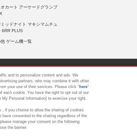
リオカート アーケードグランプ
X
岸ミッドナイト マキシマムチュ
 6RR PLUS
の他 ゲーム機一覧
サイトポリシー
プライバシーポリシー
ウェブアクセシビリティ方
raffic and to personalize content and ads. We
advertising partners, who may combine it with other
rom your use of their services. Please click "
here
"
供について
カスタマーハラスメント対応方針
よくあるご質問・
f each cookie. You have the right to opt out of our
e My Personal Information] to exercise your right.
 , if you choose to allow the sharing of cookies
to have consented to the sharing regardless of the
, please manage your consent on the following
lose the banner.
ndai Namco Amusement Lab Inc.
©Bandai Namco Experience Inc.
©HANAY