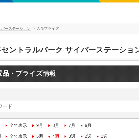
イバーステーション
入荷プライズ
路セントラルパーク サイバーステーショ
景品・プライズ情報
月
全て表示
9月
8月
7月
6月
週
全て表示
5週
4週
3週
2週
1週