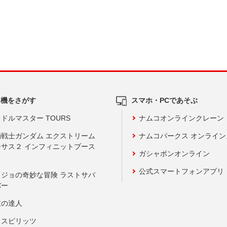
ム機をさがす
スマホ・PCであそぶ
ドルマスター TOURS
ナムコオンラインクレーン
動戦士ガンダム エクストリーム
ナムコパークス オンライ
ーサス２ インフィニットブース
ガシャポンオンライン
公式スマートフォンアプリ
ョジョの奇妙な冒険 ラストサバ
バー
鼓の達人
りスピリッツ