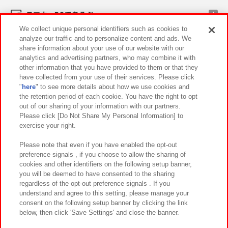
スマホ・PCであそぶ
We collect unique personal identifiers such as cookies to
analyze our traffic and to personalize content and ads. We
イベント・キャンペーン
share information about your use of our website with our
analytics and advertising partners, who may combine it with
other information that you have provided to them or that they
have collected from your use of their services. Please click
"
here
" to see more details about how we use cookies and
関連会社
サステナビリティ
サイトポリシー
the retention period of each cookie. You have the right to opt
out of our sharing of your information with our partners.
プライバシーポリシー
ウェブアクセシビリティ方針と検証結果
Please click [Do Not Share My Personal Information] to
exercise your right.
お取引先さまとともに
食品のご提供について
カスタマーハラスメント対応方針
よくあるご質問・お問い合わせ
Please note that even if you have enabled the opt-out
preference signals , if you choose to allow the sharing of
cookies and other identifiers on the following setup banner,
you will be deemed to have consented to the sharing
regardless of the opt-out preference signals . If you
understand and agree to this setting, please manage your
consent on the following setup banner by clicking the link
below, then click 'Save Settings' and close the banner.
©Bandai Namco Amusement Inc.