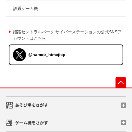
設置ゲーム機
姫路セントラルパーク サイバーステーションの公式SNSア
カウントはこちら！
@namco_himejicp
先
あそび場をさがす
ゲーム機をさがす