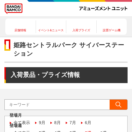
店舗情報
イベント&ニュース
入荷プライズ
設置ゲーム機
姫路セントラルパーク サイバーステー
ション
入荷景品・プライズ情報
登場月
全て表示
9月
8月
7月
6月
登場週