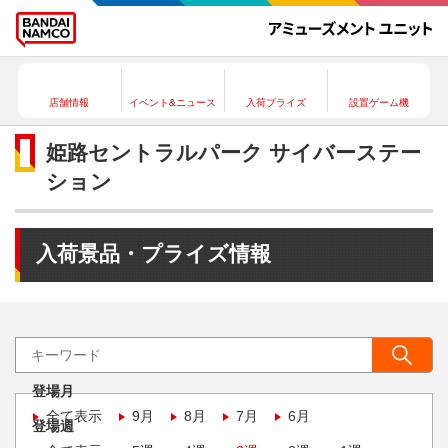
店舗情報
イベント&ニュース
入荷プライズ
設置ゲーム機
姫路セントラルパーク サイバーステー
ション
入荷景品・プライズ情報
登場月
全て表示
9月
8月
7月
6月
登場週