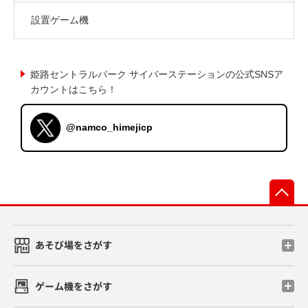
設置ゲーム機
姫路セントラルパーク サイバーステーションの公式SNSア
カウントはこちら！
@namco_himejicp
先
あそび場をさがす
ゲーム機をさがす