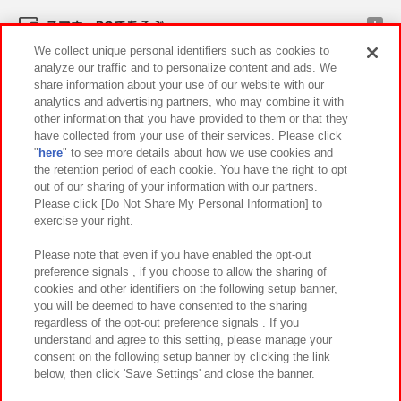
スマホ・PCであそぶ
We collect unique personal identifiers such as cookies to
analyze our traffic and to personalize content and ads. We
イベント・キャンペーン
share information about your use of our website with our
analytics and advertising partners, who may combine it with
other information that you have provided to them or that they
have collected from your use of their services. Please click
"
here
" to see more details about how we use cookies and
関連会社
サステナビリティ
サイトポリシー
the retention period of each cookie. You have the right to opt
out of our sharing of your information with our partners.
プライバシーポリシー
ウェブアクセシビリティ方針と検証結果
Please click [Do Not Share My Personal Information] to
exercise your right.
お取引先さまとともに
食品のご提供について
カスタマーハラスメント対応方針
よくあるご質問・お問い合わせ
Please note that even if you have enabled the opt-out
preference signals , if you choose to allow the sharing of
cookies and other identifiers on the following setup banner,
you will be deemed to have consented to the sharing
regardless of the opt-out preference signals . If you
understand and agree to this setting, please manage your
consent on the following setup banner by clicking the link
below, then click 'Save Settings' and close the banner.
©Bandai Namco Amusement Inc.