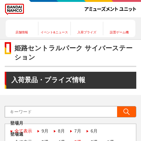
店舗情報
イベント&ニュース
入荷プライズ
設置ゲーム機
姫路セントラルパーク サイバーステー
ション
入荷景品・プライズ情報
登場月
全て表示
9月
8月
7月
6月
登場週