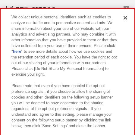
スマホ・PCであそぶ
We collect unique personal identifiers such as cookies to
analyze our traffic and to personalize content and ads. We
イベント・キャンペーン
share information about your use of our website with our
analytics and advertising partners, who may combine it with
other information that you have provided to them or that they
have collected from your use of their services. Please click
"
here
" to see more details about how we use cookies and
関連会社
サステナビリティ
サイトポリシー
the retention period of each cookie. You have the right to opt
out of our sharing of your information with our partners.
プライバシーポリシー
ウェブアクセシビリティ方針と検証結果
Please click [Do Not Share My Personal Information] to
exercise your right.
お取引先さまとともに
食品のご提供について
カスタマーハラスメント対応方針
よくあるご質問・お問い合わせ
Please note that even if you have enabled the opt-out
preference signals , if you choose to allow the sharing of
cookies and other identifiers on the following setup banner,
you will be deemed to have consented to the sharing
regardless of the opt-out preference signals . If you
understand and agree to this setting, please manage your
consent on the following setup banner by clicking the link
below, then click 'Save Settings' and close the banner.
©Bandai Namco Amusement Inc.