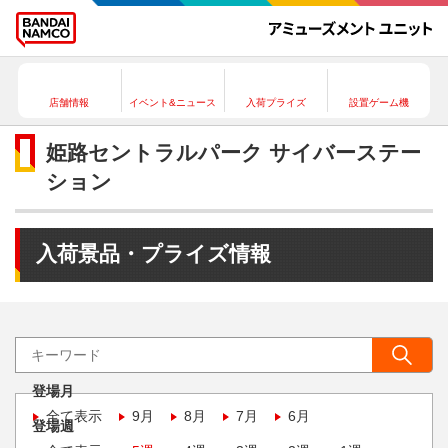
店舗情報
イベント&ニュース
入荷プライズ
設置ゲーム機
姫路セントラルパーク サイバーステー
ション
入荷景品・プライズ情報
登場月
全て表示
9月
8月
7月
6月
登場週