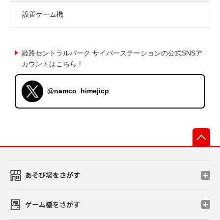
設置ゲーム機
姫路セントラルパーク サイバーステーションの公式SNSア
カウントはこちら！
@namco_himejicp
先
あそび場をさがす
ゲーム機をさがす