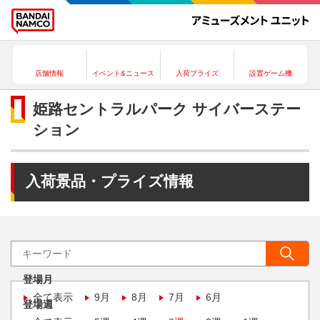
店舗情報
イベント&ニュース
入荷プライズ
設置ゲーム機
姫路セントラルパーク サイバーステー
ション
入荷景品・プライズ情報
登場月
全て表示
9月
8月
7月
6月
登場週