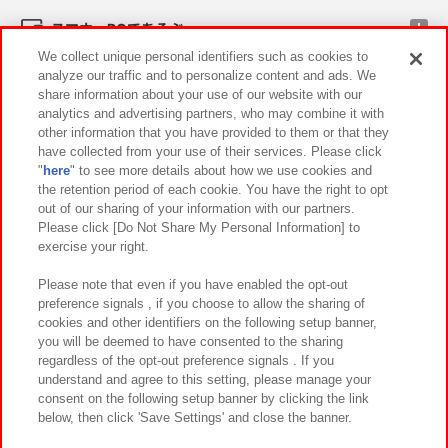
スマホ・PCであそぶ
We collect unique personal identifiers such as cookies to
analyze our traffic and to personalize content and ads. We
イベント・キャンペーン
share information about your use of our website with our
analytics and advertising partners, who may combine it with
other information that you have provided to them or that they
have collected from your use of their services. Please click
"
here
" to see more details about how we use cookies and
関連会社
サステナビリティ
サイトポリシー
the retention period of each cookie. You have the right to opt
out of our sharing of your information with our partners.
プライバシーポリシー
ウェブアクセシビリティ方針と検証結果
Please click [Do Not Share My Personal Information] to
exercise your right.
お取引先さまとともに
食品のご提供について
カスタマーハラスメント対応方針
よくあるご質問・お問い合わせ
Please note that even if you have enabled the opt-out
preference signals , if you choose to allow the sharing of
cookies and other identifiers on the following setup banner,
you will be deemed to have consented to the sharing
regardless of the opt-out preference signals . If you
understand and agree to this setting, please manage your
consent on the following setup banner by clicking the link
below, then click 'Save Settings' and close the banner.
©Bandai Namco Amusement Inc.