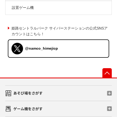
設置ゲーム機
姫路セントラルパーク サイバーステーションの公式SNSア
カウントはこちら！
@namco_himejicp
先
あそび場をさがす
ゲーム機をさがす