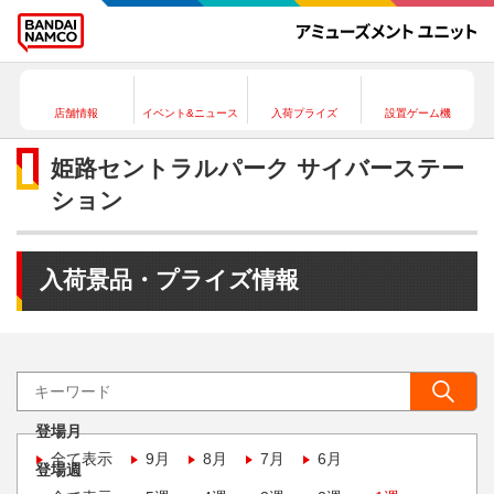
店舗情報
イベント&ニュース
入荷プライズ
設置ゲーム機
姫路セントラルパーク サイバーステー
ション
入荷景品・プライズ情報
登場月
全て表示
9月
8月
7月
6月
登場週