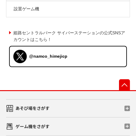
設置ゲーム機
姫路セントラルパーク サイバーステーションの公式SNSア
カウントはこちら！
@namco_himejicp
先
あそび場をさがす
ゲーム機をさがす