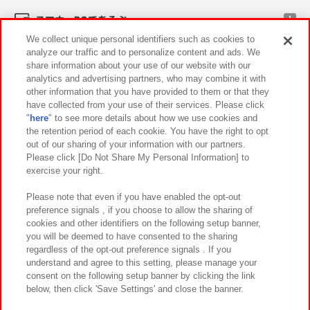
スマホ・PCであそぶ
We collect unique personal identifiers such as cookies to
analyze our traffic and to personalize content and ads. We
イベント・キャンペーン
share information about your use of our website with our
analytics and advertising partners, who may combine it with
other information that you have provided to them or that they
have collected from your use of their services. Please click
"
here
" to see more details about how we use cookies and
関連会社
サステナビリティ
サイトポリシー
the retention period of each cookie. You have the right to opt
out of our sharing of your information with our partners.
プライバシーポリシー
ウェブアクセシビリティ方針と検証結果
Please click [Do Not Share My Personal Information] to
exercise your right.
お取引先さまとともに
食品のご提供について
カスタマーハラスメント対応方針
よくあるご質問・お問い合わせ
Please note that even if you have enabled the opt-out
preference signals , if you choose to allow the sharing of
cookies and other identifiers on the following setup banner,
you will be deemed to have consented to the sharing
regardless of the opt-out preference signals . If you
understand and agree to this setting, please manage your
consent on the following setup banner by clicking the link
below, then click 'Save Settings' and close the banner.
©Bandai Namco Amusement Inc.