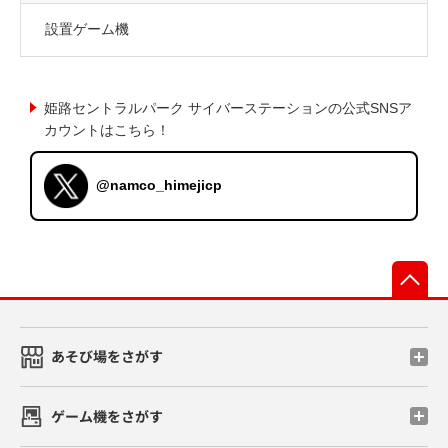
設置ゲーム機
姫路セントラルパーク サイバーステーションの公式SNSア
カウントはこちら！
@namco_himejicp
先
あそび場をさがす
ゲーム機をさがす