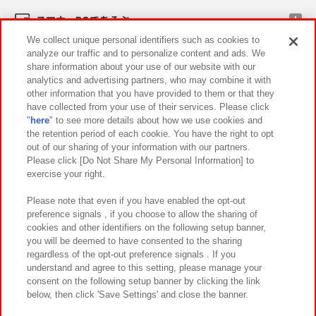
スマホ・PCであそぶ
We collect unique personal identifiers such as cookies to
analyze our traffic and to personalize content and ads. We
イベント・キャンペーン
share information about your use of our website with our
analytics and advertising partners, who may combine it with
other information that you have provided to them or that they
have collected from your use of their services. Please click
"
here
" to see more details about how we use cookies and
関連会社
サステナビリティ
サイトポリシー
the retention period of each cookie. You have the right to opt
out of our sharing of your information with our partners.
プライバシーポリシー
ウェブアクセシビリティ方針と検証結果
Please click [Do Not Share My Personal Information] to
exercise your right.
お取引先さまとともに
食品のご提供について
カスタマーハラスメント対応方針
よくあるご質問・お問い合わせ
Please note that even if you have enabled the opt-out
preference signals , if you choose to allow the sharing of
cookies and other identifiers on the following setup banner,
you will be deemed to have consented to the sharing
regardless of the opt-out preference signals . If you
understand and agree to this setting, please manage your
consent on the following setup banner by clicking the link
below, then click 'Save Settings' and close the banner.
©Bandai Namco Amusement Inc.