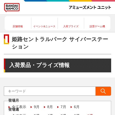
店舗情報
イベント&ニュース
入荷プライズ
設置ゲーム機
姫路セントラルパーク サイバーステー
ション
入荷景品・プライズ情報
登場月
全て表示
9月
8月
7月
6月
登場週