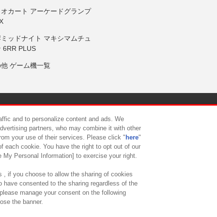
リオカート アーケードグランプ
X
岸ミッドナイト マキシマムチュ
 6RR PLUS
の他 ゲーム機一覧
サイトポリシー
プライバシーポリシー
ウェブアクセシビリティ方
raffic and to personalize content and ads. We
advertising partners, who may combine it with other
rom your use of their services. Please click "
here
"
供について
カスタマーハラスメント対応方針
よくあるご質問・
f each cookie. You have the right to opt out of our
e My Personal Information] to exercise your right.
 , if you choose to allow the sharing of cookies
to have consented to the sharing regardless of the
, please manage your consent on the following
lose the banner.
ndai Namco Amusement Lab Inc.
©Bandai Namco Experience Inc.
©HANAY