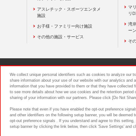
マ
アスレチック・スポーツエンタメ
リD
施設
湾
お子様・ファミリー向け施設
ーン
その他の施設・サービス
そ
関連会社
サステナビリティ
We collect unique personal identifiers such as cookies to analyze our t
share information about your use of our website with our analytics and 
information that you have provided to them or that they have collected f
食品のご提
to see more details about how we use cookies and the retention period o
sharing of your information with our partners. Please click [Do Not Shar
Please note that even if you have enabled the opt-out preference signals
and other identifiers on the following setup banner, you will be deemed 
opt-out preference signals . If you understand and agree to this setting
setup banner by clicking the link below, then click 'Save Settings' and c
©Bandai Namco Amusement Inc.
©Ba