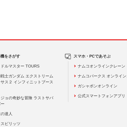
ム機をさがす
スマホ・PCであそぶ
ドルマスター TOURS
ナムコオンラインクレーン
動戦士ガンダム エクストリーム
ナムコパークス オンライ
ーサス２ インフィニットブース
ガシャポンオンライン
公式スマートフォンアプリ
ョジョの奇妙な冒険 ラストサバ
バー
鼓の達人
りスピリッツ