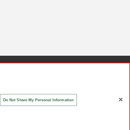
針と検証結果
お取引先さまとともに
お問い合わせ
Do Not Share My Personal Information
ASHIKI Co., Ltd. All Rights Reserved.