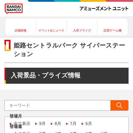
店舗情報
イベント&ニュース
入荷プライズ
設置ゲーム機
姫路セントラルパーク サイバーステー
ション
入荷景品・プライズ情報
登場月
全て表示
9月
8月
7月
6月
登場週