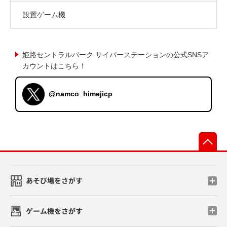
設置ゲーム機
姫路セントラルパーク サイバーステーションの公式SNSア
カウントはこちら！
@namco_himejicp
先
あそび場をさがす
ゲーム機をさがす