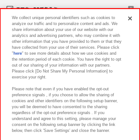
スマホ・PCであそぶ
We collect unique personal identifiers such as cookies to
analyze our traffic and to personalize content and ads. We
イベント・キャンペーン
share information about your use of our website with our
analytics and advertising partners, who may combine it with
other information that you have provided to them or that they
have collected from your use of their services. Please click
"
here
" to see more details about how we use cookies and
関連会社
サステナビリティ
サイトポリシー
the retention period of each cookie. You have the right to opt
out of our sharing of your information with our partners.
プライバシーポリシー
ウェブアクセシビリティ方針と検証結果
Please click [Do Not Share My Personal Information] to
exercise your right.
お取引先さまとともに
食品のご提供について
カスタマーハラスメント対応方針
よくあるご質問・お問い合わせ
Please note that even if you have enabled the opt-out
preference signals , if you choose to allow the sharing of
cookies and other identifiers on the following setup banner,
you will be deemed to have consented to the sharing
regardless of the opt-out preference signals . If you
understand and agree to this setting, please manage your
consent on the following setup banner by clicking the link
below, then click 'Save Settings' and close the banner.
©Bandai Namco Amusement Inc.