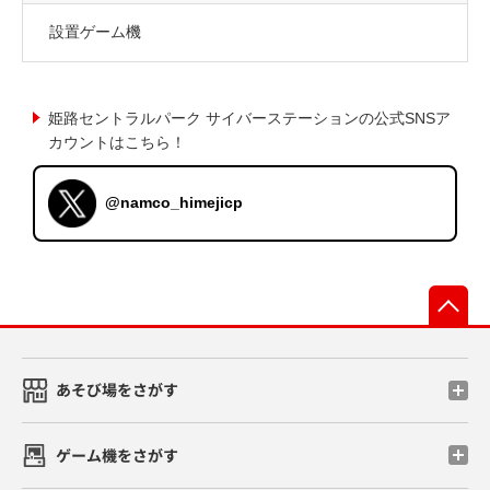
設置ゲーム機
姫路セントラルパーク サイバーステーションの公式SNSア
カウントはこちら！
@namco_himejicp
先
あそび場をさがす
ゲーム機をさがす