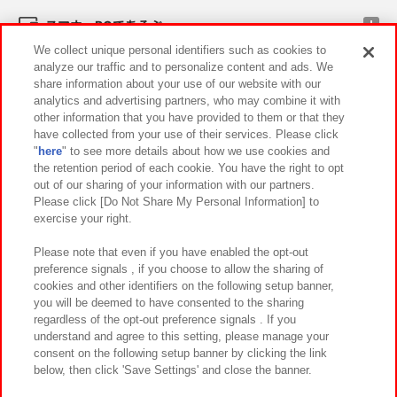
スマホ・PCであそぶ
We collect unique personal identifiers such as cookies to
analyze our traffic and to personalize content and ads. We
イベント・キャンペーン
share information about your use of our website with our
analytics and advertising partners, who may combine it with
other information that you have provided to them or that they
have collected from your use of their services. Please click
"
here
" to see more details about how we use cookies and
関連会社
サステナビリティ
サイトポリシー
the retention period of each cookie. You have the right to opt
out of our sharing of your information with our partners.
プライバシーポリシー
ウェブアクセシビリティ方針と検証結果
Please click [Do Not Share My Personal Information] to
exercise your right.
お取引先さまとともに
食品のご提供について
カスタマーハラスメント対応方針
よくあるご質問・お問い合わせ
Please note that even if you have enabled the opt-out
preference signals , if you choose to allow the sharing of
cookies and other identifiers on the following setup banner,
you will be deemed to have consented to the sharing
regardless of the opt-out preference signals . If you
understand and agree to this setting, please manage your
consent on the following setup banner by clicking the link
below, then click 'Save Settings' and close the banner.
©Bandai Namco Amusement Inc.