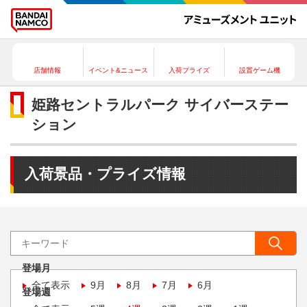
店舗情報
イベント&ニュース
入荷プライズ
設置ゲーム機
姫路セントラルパーク サイバーステー
ション
入荷景品・プライズ情報
登場月
全て表示
9月
8月
7月
6月
登場週