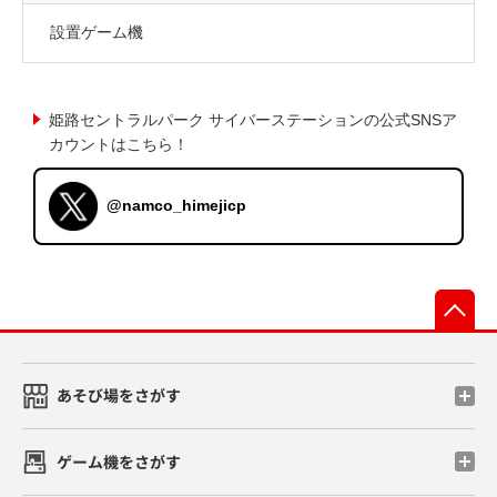
設置ゲーム機
姫路セントラルパーク サイバーステーションの公式SNSア
カウントはこちら！
@namco_himejicp
先
あそび場をさがす
ゲーム機をさがす