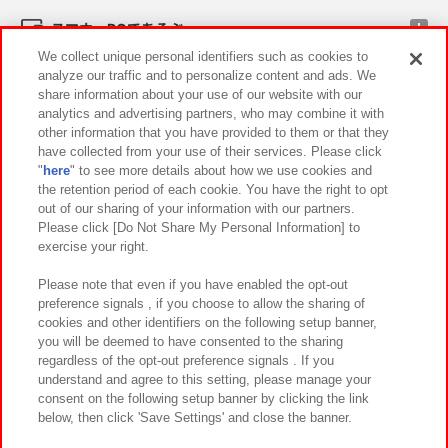
スマホ・PCであそぶ
We collect unique personal identifiers such as cookies to
analyze our traffic and to personalize content and ads. We
イベント・キャンペーン
share information about your use of our website with our
analytics and advertising partners, who may combine it with
other information that you have provided to them or that they
have collected from your use of their services. Please click
"
here
" to see more details about how we use cookies and
関連会社
サステナビリティ
サイトポリシー
the retention period of each cookie. You have the right to opt
out of our sharing of your information with our partners.
プライバシーポリシー
ウェブアクセシビリティ方針と検証結果
Please click [Do Not Share My Personal Information] to
exercise your right.
お取引先さまとともに
食品のご提供について
カスタマーハラスメント対応方針
よくあるご質問・お問い合わせ
Please note that even if you have enabled the opt-out
preference signals , if you choose to allow the sharing of
cookies and other identifiers on the following setup banner,
you will be deemed to have consented to the sharing
regardless of the opt-out preference signals . If you
understand and agree to this setting, please manage your
consent on the following setup banner by clicking the link
below, then click 'Save Settings' and close the banner.
©Bandai Namco Amusement Inc.