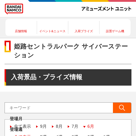
店舗情報
イベント&ニュース
入荷プライズ
設置ゲーム機
姫路セントラルパーク サイバーステー
ション
入荷景品・プライズ情報
登場月
全て表示
9月
8月
7月
6月
登場週