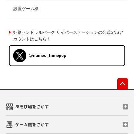
設置ゲーム機
姫路セントラルパーク サイバーステーションの公式SNSア
カウントはこちら！
@namco_himejicp
先
あそび場をさがす
ゲーム機をさがす