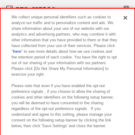
スマホ・PCであそぶ
We collect unique personal identifiers such as cookies to
analyze our traffic and to personalize content and ads. We
イベント・キャンペーン
share information about your use of our website with our
analytics and advertising partners, who may combine it with
other information that you have provided to them or that they
have collected from your use of their services. Please click
"
here
" to see more details about how we use cookies and
関連会社
サステナビリティ
サイトポリシー
the retention period of each cookie. You have the right to opt
out of our sharing of your information with our partners.
プライバシーポリシー
ウェブアクセシビリティ方針と検証結果
Please click [Do Not Share My Personal Information] to
exercise your right.
お取引先さまとともに
食品のご提供について
カスタマーハラスメント対応方針
よくあるご質問・お問い合わせ
Please note that even if you have enabled the opt-out
preference signals , if you choose to allow the sharing of
cookies and other identifiers on the following setup banner,
you will be deemed to have consented to the sharing
regardless of the opt-out preference signals . If you
understand and agree to this setting, please manage your
consent on the following setup banner by clicking the link
below, then click 'Save Settings' and close the banner.
©Bandai Namco Amusement Inc.