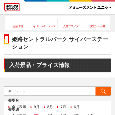
店舗情報
イベント&ニュース
入荷プライズ
設置ゲーム機
姫路セントラルパーク サイバーステー
ション
入荷景品・プライズ情報
登場月
全て表示
9月
8月
7月
6月
登場週