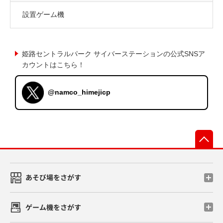
設置ゲーム機
姫路セントラルパーク サイバーステーションの公式SNSア
カウントはこちら！
@namco_himejicp
先
あそび場をさがす
ゲーム機をさがす