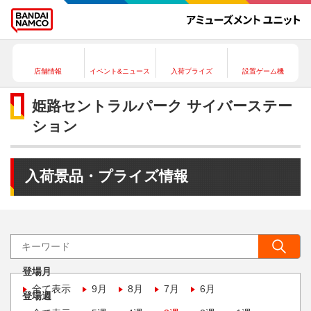
店舗情報
イベント&ニュース
入荷プライズ
設置ゲーム機
姫路セントラルパーク サイバーステー
ション
入荷景品・プライズ情報
登場月
全て表示
9月
8月
7月
6月
登場週