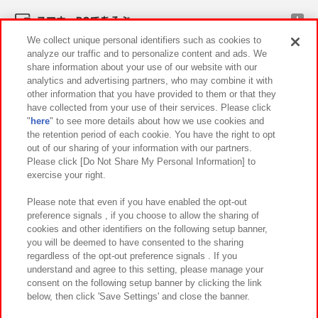
スマホ・PCであそぶ
We collect unique personal identifiers such as cookies to
analyze our traffic and to personalize content and ads. We
イベント・キャンペーン
share information about your use of our website with our
analytics and advertising partners, who may combine it with
other information that you have provided to them or that they
have collected from your use of their services. Please click
"
here
" to see more details about how we use cookies and
関連会社
サステナビリティ
サイトポリシー
the retention period of each cookie. You have the right to opt
out of our sharing of your information with our partners.
プライバシーポリシー
ウェブアクセシビリティ方針と検証結果
Please click [Do Not Share My Personal Information] to
exercise your right.
お取引先さまとともに
食品のご提供について
カスタマーハラスメント対応方針
よくあるご質問・お問い合わせ
Please note that even if you have enabled the opt-out
preference signals , if you choose to allow the sharing of
cookies and other identifiers on the following setup banner,
you will be deemed to have consented to the sharing
regardless of the opt-out preference signals . If you
understand and agree to this setting, please manage your
consent on the following setup banner by clicking the link
below, then click 'Save Settings' and close the banner.
©Bandai Namco Amusement Inc.