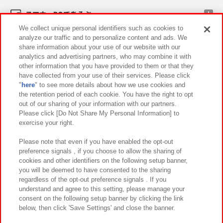
スマホ・PCであそぶ
We collect unique personal identifiers such as cookies to
analyze our traffic and to personalize content and ads. We
イベント・キャンペーン
share information about your use of our website with our
analytics and advertising partners, who may combine it with
other information that you have provided to them or that they
have collected from your use of their services. Please click
"
here
" to see more details about how we use cookies and
関連会社
サステナビリティ
サイトポリシー
the retention period of each cookie. You have the right to opt
out of our sharing of your information with our partners.
プライバシーポリシー
ウェブアクセシビリティ方針と検証結果
Please click [Do Not Share My Personal Information] to
exercise your right.
お取引先さまとともに
食品のご提供について
カスタマーハラスメント対応方針
よくあるご質問・お問い合わせ
Please note that even if you have enabled the opt-out
preference signals , if you choose to allow the sharing of
cookies and other identifiers on the following setup banner,
you will be deemed to have consented to the sharing
regardless of the opt-out preference signals . If you
understand and agree to this setting, please manage your
consent on the following setup banner by clicking the link
below, then click 'Save Settings' and close the banner.
©Bandai Namco Amusement Inc.