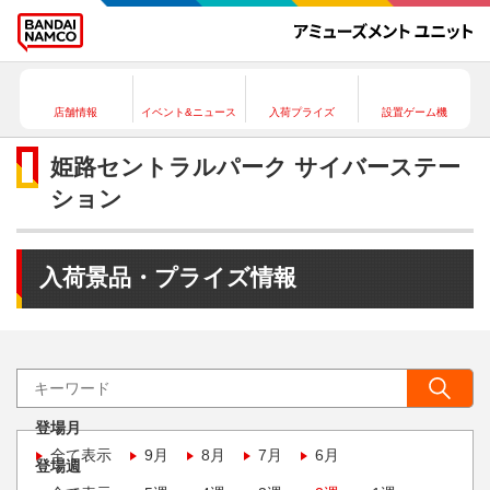
店舗情報
イベント&ニュース
入荷プライズ
設置ゲーム機
姫路セントラルパーク サイバーステー
ション
入荷景品・プライズ情報
登場月
全て表示
9月
8月
7月
6月
登場週