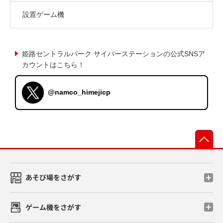
設置ゲーム機
姫路セントラルパーク サイバーステーションの公式SNSア
カウントはこちら！
@namco_himejicp
先
あそび場をさがす
ゲーム機をさがす