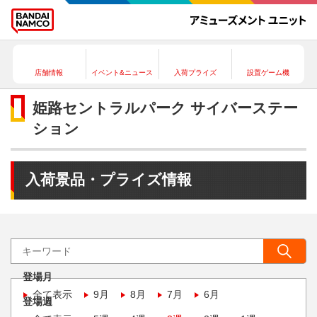
店舗情報
イベント&ニュース
入荷プライズ
設置ゲーム機
姫路セントラルパーク サイバーステー
ション
入荷景品・プライズ情報
登場月
全て表示
9月
8月
7月
6月
登場週