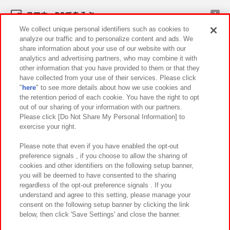
スマホ・PCであそぶ
We collect unique personal identifiers such as cookies to
analyze our traffic and to personalize content and ads. We
イベント・キャンペーン
share information about your use of our website with our
analytics and advertising partners, who may combine it with
other information that you have provided to them or that they
have collected from your use of their services. Please click
"
here
" to see more details about how we use cookies and
関連会社
サステナビリティ
サイトポリシー
the retention period of each cookie. You have the right to opt
out of our sharing of your information with our partners.
プライバシーポリシー
ウェブアクセシビリティ方針と検証結果
Please click [Do Not Share My Personal Information] to
exercise your right.
お取引先さまとともに
食品のご提供について
カスタマーハラスメント対応方針
よくあるご質問・お問い合わせ
Please note that even if you have enabled the opt-out
preference signals , if you choose to allow the sharing of
cookies and other identifiers on the following setup banner,
you will be deemed to have consented to the sharing
regardless of the opt-out preference signals . If you
understand and agree to this setting, please manage your
consent on the following setup banner by clicking the link
below, then click 'Save Settings' and close the banner.
©Bandai Namco Amusement Inc.