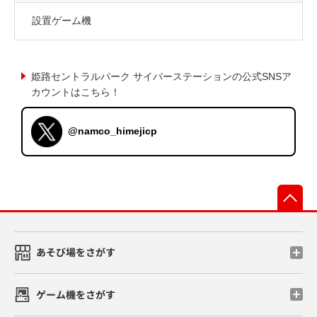
設置ゲーム機
姫路セントラルパーク サイバーステーションの公式SNSア
カウントはこちら！
@namco_himejicp
先
あそび場をさがす
ゲーム機をさがす