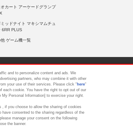
リオカート アーケードグランプ
X
岸ミッドナイト マキシマムチュ
 6RR PLUS
の他 ゲーム機一覧
サイトポリシー
プライバシーポリシー
ウェブアクセシビリティ方
raffic and to personalize content and ads. We
advertising partners, who may combine it with other
rom your use of their services. Please click "
here
"
供について
カスタマーハラスメント対応方針
よくあるご質問・
f each cookie. You have the right to opt out of our
e My Personal Information] to exercise your right.
 , if you choose to allow the sharing of cookies
to have consented to the sharing regardless of the
, please manage your consent on the following
lose the banner.
ndai Namco Amusement Lab Inc.
©Bandai Namco Experience Inc.
©HANAY