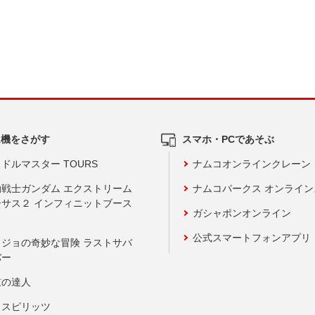
ム機をさがす
スマホ・PCであそぶ
ドルマスター TOURS
ナムコオンラインクレーン
動戦士ガンダム エクストリーム
ナムコパークス オンライ
ーサス２ インフィニットブース
ガシャポンオンライン
公式スマートフォンアプリ
ョジョの奇妙な冒険 ラストサバ
バー
鼓の達人
りスピリッツ