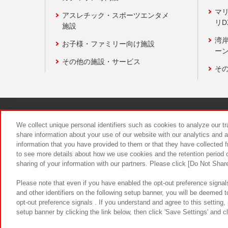
マ
アスレチック・スポーツエンタメ
リD
施設
湾
お子様・ファミリー向け施設
ーン
その他の施設・サービス
そ
関連会社
サステナビリティ
We collect unique personal identifiers such as cookies to analyze our t
share information about your use of our website with our analytics and 
information that you have provided to them or that they have collected f
食品のご提
to see more details about how we use cookies and the retention period o
sharing of your information with our partners. Please click [Do Not Shar
Please note that even if you have enabled the opt-out preference signals
and other identifiers on the following setup banner, you will be deemed 
opt-out preference signals . If you understand and agree to this setting
setup banner by clicking the link below, then click 'Save Settings' and c
©Bandai Namco Amusement Inc.
©Ba