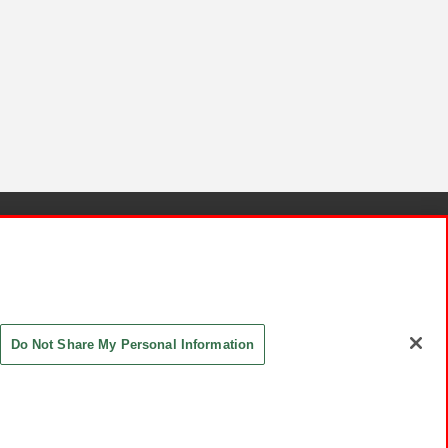
針と検証結果
お取引先さまとともに
お問い合わせ
Do Not Share My Personal Information
ASHIKI Co., Ltd. All Rights Reserved.