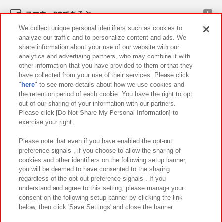
スマホ・PCであそぶ
We collect unique personal identifiers such as cookies to
analyze our traffic and to personalize content and ads. We
イベント・キャンペーン
share information about your use of our website with our
analytics and advertising partners, who may combine it with
other information that you have provided to them or that they
have collected from your use of their services. Please click
"
here
" to see more details about how we use cookies and
関連会社
サステナビリティ
サイトポリシー
the retention period of each cookie. You have the right to opt
out of our sharing of your information with our partners.
プライバシーポリシー
ウェブアクセシビリティ方針と検証結果
Please click [Do Not Share My Personal Information] to
exercise your right.
お取引先さまとともに
食品のご提供について
カスタマーハラスメント対応方針
よくあるご質問・お問い合わせ
Please note that even if you have enabled the opt-out
preference signals , if you choose to allow the sharing of
cookies and other identifiers on the following setup banner,
you will be deemed to have consented to the sharing
regardless of the opt-out preference signals . If you
understand and agree to this setting, please manage your
consent on the following setup banner by clicking the link
below, then click 'Save Settings' and close the banner.
©Bandai Namco Amusement Inc.