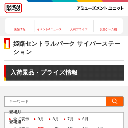
店舗情報
イベント&ニュース
入荷プライズ
設置ゲーム機
姫路セントラルパーク サイバーステー
ション
入荷景品・プライズ情報
登場月
全て表示
9月
8月
7月
6月
登場週