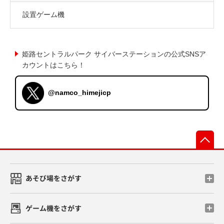
設置ゲーム機
姫路セントラルパーク サイバーステーションの公式SNSア
カウントはこちら！
@namco_himejicp
先
あそび場をさがす
ゲーム機をさがす