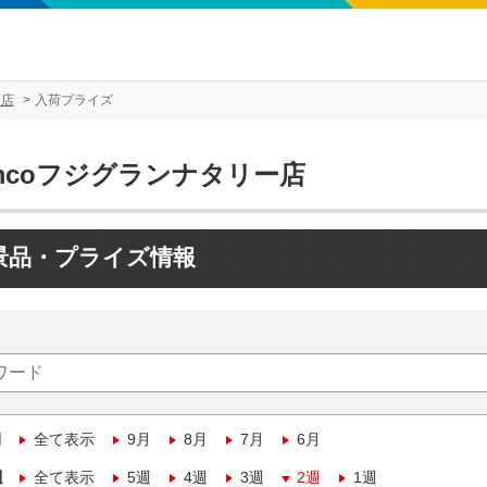
ー店
入荷プライズ
mcoフジグランナタリー店
景品・プライズ情報
月
全て表示
9月
8月
7月
6月
週
全て表示
5週
4週
3週
2週
1週