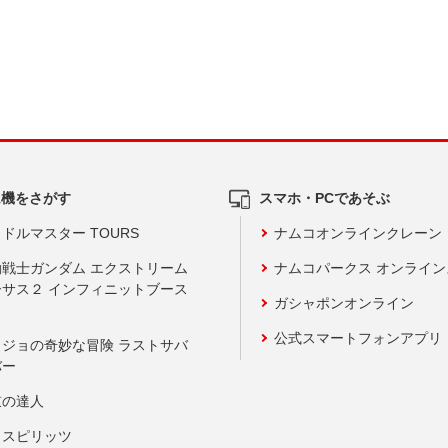
ム機をさがす
スマホ・PCであそぶ
ドルマスター TOURS
ナムコオンラインクレーン
動戦士ガンダム エクストリーム
ナムコパークス オンライ
ーサス２ インフィニットブース
ガシャポンオンライン
公式スマートフォンアプリ
ョジョの奇妙な冒険 ラストサバ
バー
鼓の達人
りスピリッツ