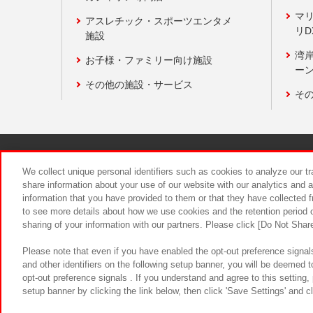
マ
アスレチック・スポーツエンタメ
リD
施設
湾
お子様・ファミリー向け施設
ーン
その他の施設・サービス
そ
関連会社
サステナビリティ
We collect unique personal identifiers such as cookies to analyze our t
share information about your use of our website with our analytics and 
information that you have provided to them or that they have collected f
食品のご提
to see more details about how we use cookies and the retention period o
sharing of your information with our partners. Please click [Do Not Shar
Please note that even if you have enabled the opt-out preference signals
and other identifiers on the following setup banner, you will be deemed 
opt-out preference signals . If you understand and agree to this setting
setup banner by clicking the link below, then click 'Save Settings' and c
©Bandai Namco Amusement Inc.
©Ba