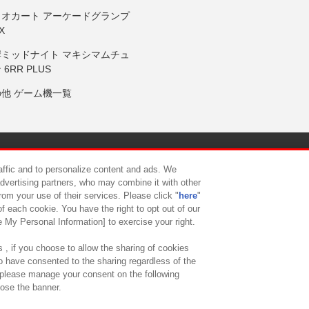
リオカート アーケードグランプ
X
岸ミッドナイト マキシマムチュ
 6RR PLUS
の他 ゲーム機一覧
サイトポリシー
プライバシーポリシー
ウェブアクセシビリティ方
raffic and to personalize content and ads. We
advertising partners, who may combine it with other
rom your use of their services. Please click "
here
"
供について
カスタマーハラスメント対応方針
よくあるご質問・
f each cookie. You have the right to opt out of our
e My Personal Information] to exercise your right.
 , if you choose to allow the sharing of cookies
to have consented to the sharing regardless of the
, please manage your consent on the following
lose the banner.
ndai Namco Amusement Lab Inc.
©Bandai Namco Experience Inc.
©HANAY