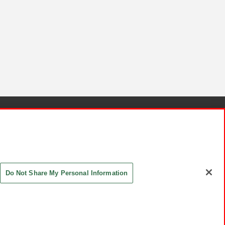
針と検証結果
お取引先さまとともに
お問い合わせ
Do Not Share My Personal Information
ASHIKI Co., Ltd. All Rights Reserved.