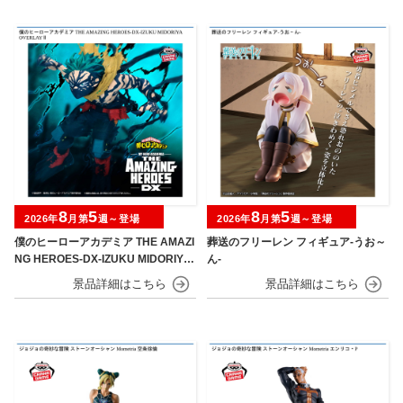
8
5
8
5
2026年
月第
週～登場
2026年
月第
週～登場
僕のヒーローアカデミア THE AMAZI
葬送のフリーレン フィギュア-うお～
NG HEROES-DX-IZUKU MIDORIYA
ん-
OVERLAY Ⅱ