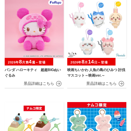
8
4
8
14
2026年
月第
週～登場
2026年
月
日～登場
パンダ ハローキティ 超超BIGぬい
映画ちいかわ 人魚の島のひみつ 討伐
ぐるみ
マスコット～映画ver.～