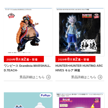
8
2
8
2
2026年
月第
週～登場
2026年
月第
週～登場
ワンピース Grandista-MARSHALL.
HUNTER×HUNTER HUNTING ARC
D.TEACH-
HIVES キルア 神速