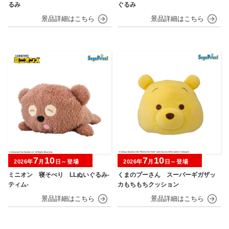
るみ
ぐるみ
7
10
7
10
2026年
月
日～登場
2026年
月
日～登場
ミニオン 寝そべり LLぬいぐるみ‐
くまのプーさん スーパーギガザッ
ティム‐
カもちもちクッション