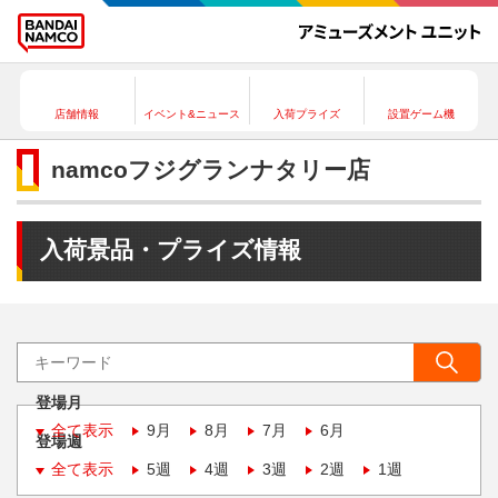
店舗情報
イベント&ニュース
入荷プライズ
設置ゲーム機
namcoフジグランナタリー店
入荷景品・プライズ情報
登場月
全て表示
9月
8月
7月
6月
登場週
全て表示
5週
4週
3週
2週
1週