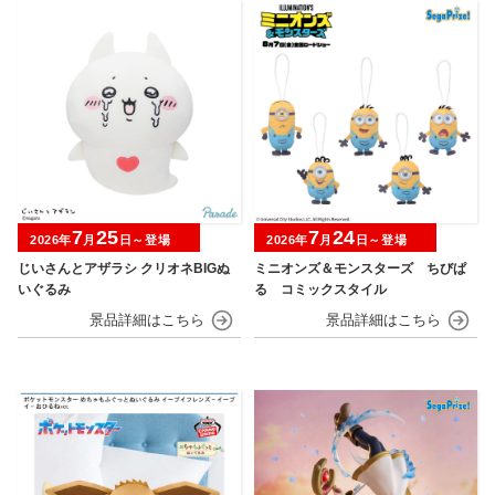
7
25
7
24
2026年
月
日～登場
2026年
月
日～登場
じいさんとアザラシ クリオネBIGぬ
ミニオンズ＆モンスターズ ちびぱ
いぐるみ
る コミックスタイル