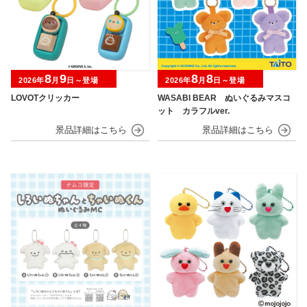
8
9
8
8
2026年
月
日～登場
2026年
月
日～登場
LOVOTクリッカー
WASABI BEAR ぬいぐるみマスコ
ット カラフルver.