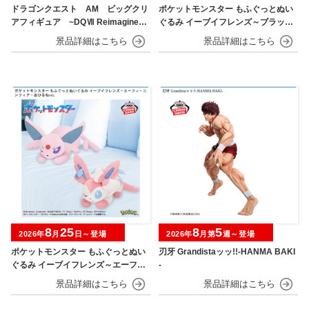
ドラゴンクエスト AM ビッグクリ
ポケットモンスター もふぐっとぬい
アフィギュア ~DQⅦ Reimagined
ぐるみ イーブイフレンズ～ブラッキ
発売記念編~
ー・リーフィア～おひるねver.
8
25
8
5
2026年
月
日～登場
2026年
月第
週～登場
ポケットモンスター もふぐっとぬい
刃牙 Grandistaッッ!!-HANMA BAKI
ぐるみ イーブイフレンズ～エーフ
-
ィ・ニンフィア～おひるねver.