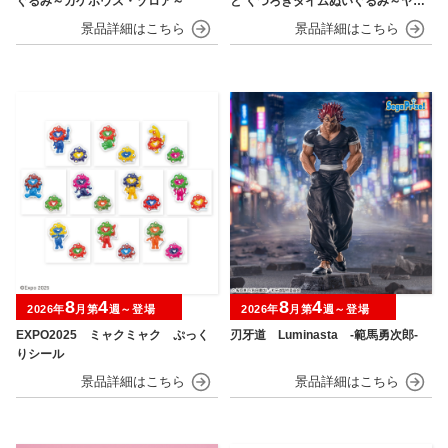
ぐるみ～カゲボウズ・ゾロア～
と くつろぎタイムぬいぐるみ～ヤド
ン～
8
4
8
4
2026年
月第
週～登場
2026年
月第
週～登場
EXPO2025 ミャクミャク ぷっく
刃牙道 Luminasta ‐範馬勇次郎‐
りシール