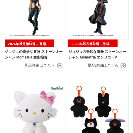
8
5
8
5
2026年
月第
週～登場
2026年
月第
週～登場
ジョジョの奇妙な冒険 ストーンオー
ジョジョの奇妙な冒険 ストーンオー
シャン Mometria 空条徐倫
シャン Mometria エンリコ・P