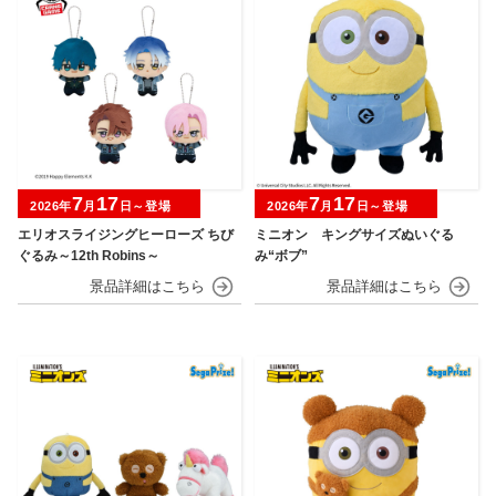
7
17
7
17
2026年
月
日～登場
2026年
月
日～登場
エリオスライジングヒーローズ ちび
ミニオン キングサイズぬいぐる
ぐるみ～12th Robins～
み“ボブ”