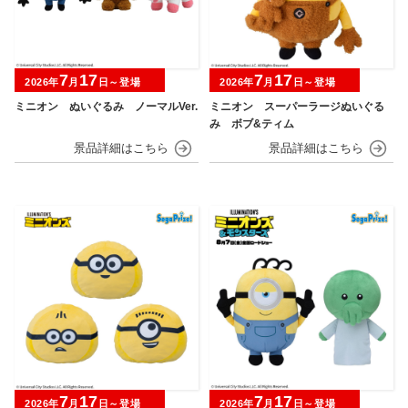
7
17
7
17
2026年
月
日～登場
2026年
月
日～登場
ミニオン ぬいぐるみ ノーマルVer.
ミニオン スーパーラージぬいぐる
み ボブ&ティム
7
17
7
17
2026年
月
日～登場
2026年
月
日～登場