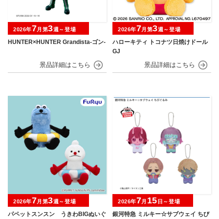
7
3
7
3
2026年
月第
週～登場
2026年
月第
週～登場
HUNTER×HUNTER Grandista-ゴン-
ハローキティ トコナツ日焼けドール
GJ
7
3
7
15
2026年
月第
週～登場
2026年
月
日～登場
パペットスンスン うきわBIGぬいぐ
銀河特急 ミルキー☆サブウェイ ちび