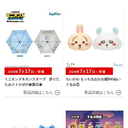
7
17
7
17
2026年
月
日～登場
2026年
月
日～登場
ミニオンズ＆モンスターズ 折りた
ちいかわ もっちるおかお超BIGぬい
たみストロボの傘風日傘
ぐるみ②