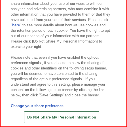
share information about your use of our website with our
7
7
7
2
2026年
月
日～登場
2026年
月第
週～登場
analytics and advertising partners, who may combine it with
other information that you have provided to them or that they
ポケットモンスター もふぐっと カラ
サンリオキャラクターズ くりっぴ
have collected from your use of their services. Please click
ーセレクションぬいぐるみ blue～カ
ぃ ぬいぐるみ～こんがり日焼けvol.1
"
here
" to see more details about how we use cookies and
イオーガ・ポッチャマ～
～
the retention period of each cookie. You have the right to opt
out of our sharing of your information with our partners.
Please click [Do Not Share My Personal Information] to
exercise your right.
Please note that even if you have enabled the opt-out
preference signals , if you choose to allow the sharing of
cookies and other identifiers on the following setup banner,
you will be deemed to have consented to the sharing
regardless of the opt-out preference signals . If you
understand and agree to this setting, please manage your
consent on the following setup banner by clicking the link
below, then click 'Save Settings' and close the banner.
Change your share preference
7
2
7
1
2026年
月第
週～登場
2026年
月第
週～登場
サンリオキャラクターズ くりっぴ
パンダ ハローキティ こんがり日焼
Do Not Share My Personal Information
ぃ ぬいぐるみ～こんがり日焼けvol.2
けレオパードBIGぬいぐるみ
～