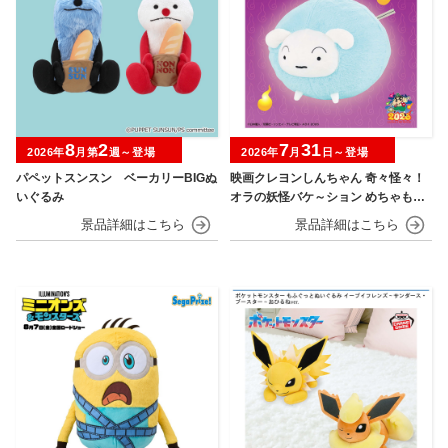
8
2
7
31
2026年
月第
週～登場
2026年
月
日～登場
パペットスンスン ベーカリーBIGぬ
映画クレヨンしんちゃん 奇々怪々！
いぐるみ
オラの妖怪バケ～ション めちゃもふ
ぐっとぬいぐるみ シロ