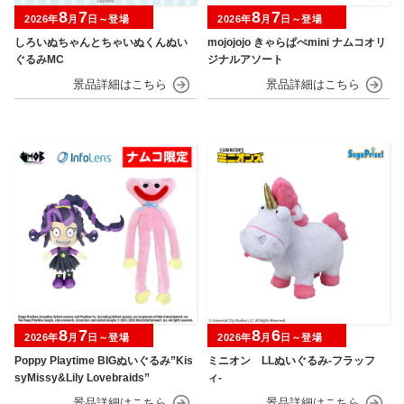
8
7
8
7
2026年
月
日～登場
2026年
月
日～登場
しろいぬちゃんとちゃいぬくんぬい
mojojojo きゃらぱぺmini ナムコオリ
ぐるみMC
ジナルアソート
8
7
8
6
2026年
月
日～登場
2026年
月
日～登場
Poppy Playtime BIGぬいぐるみ”Kis
ミニオン LLぬいぐるみ‐フラッフ
syMissy&Lily Lovebraids”
ィ‐