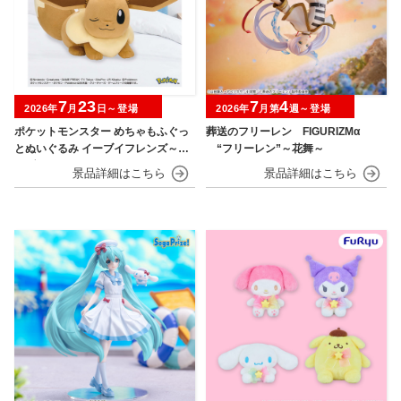
7
23
7
4
2026年
月
日～登場
2026年
月第
週～登場
ポケットモンスター めちゃもふぐっ
葬送のフリーレン FIGURIZMα
とぬいぐるみ イーブイフレンズ～イ
“フリーレン”～花舞～
ーブイ～おひるねver.