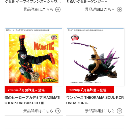
ぐるみ イーブイフレンズ～シャワー
とぬいぐるみ～ゲンガー～
ズ・グレイシア～おひるねver.
7
5
7
5
2026年
月第
週～登場
2026年
月第
週～登場
僕のヒーローアカデミア MAXIMATI
ワンピース THEORAMA SOUL-ROR
C KATSUKI BAKUGO Ⅲ
ONOA ZORO-