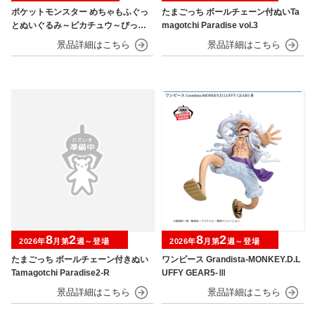
ポケットモンスター めちゃもふぐっ
たまごっち ボールチェーン付ぬいTa
とぬいぐるみ～ピカチュウ～びっく
magotchi Paradise vol.3
りver.
8
2
8
2
2026年
月第
週～登場
2026年
月第
週～登場
たまごっち ボールチェーン付きぬい
ワンピース Grandista-MONKEY.D.L
Tamagotchi Paradise2-R
UFFY GEAR5-Ⅲ