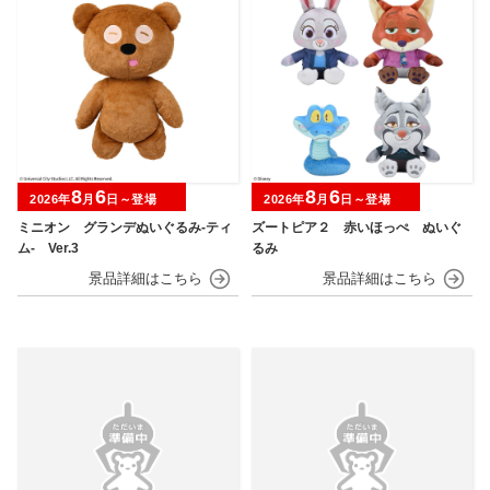
8
6
8
6
2026年
月
日～登場
2026年
月
日～登場
ミニオン グランデぬいぐるみ‐ティ
ズートピア２ 赤いほっぺ ぬいぐ
ム‐ Ver.3
るみ