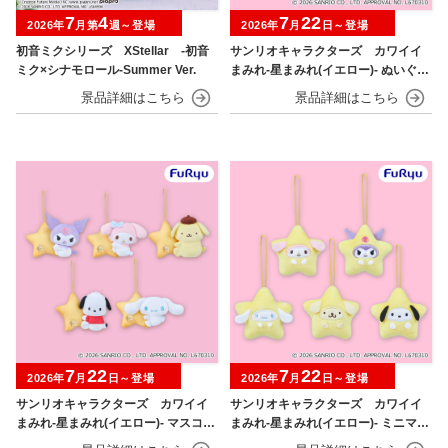
7
4
7
22
2026年
月第
週～登場
2026年
月
日～登場
初音ミクシリーズ XStellar ‐初音
サンリオキャラクターズ カワイイ
ミク×シナモロール‐Summer Ver.
まみれ-星まみれ(イエロー)- ぬいぐる
み
7
22
7
22
2026年
月
日～登場
2026年
月
日～登場
サンリオキャラクターズ カワイイ
サンリオキャラクターズ カワイイ
まみれ-星まみれ(イエロー)- マスコッ
まみれ-星まみれ(イエロー)- ミニマス
ト
コット