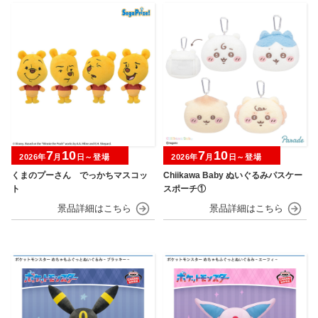
7
10
7
10
2026年
月
日～登場
2026年
月
日～登場
くまのプーさん でっかちマスコッ
Chiikawa Baby ぬいぐるみパスケー
ト
スポーチ①