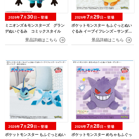
7
30
7
29
2026年
月
日～登場
2026年
月
日～登場
ミニオンズ＆モンスターズ グラン
ポケットモンスター もふぐっとぬい
デぬいぐるみ コミックスタイル
ぐるみ イーブイフレンズ～サンダー
ス・ブースター～おひるねver.
7
29
7
28
2026年
月
日～登場
2026年
月
日～登場
ポケットモンスター もふぐっとぬい
ポケットモンスター めちゃもふぐっ