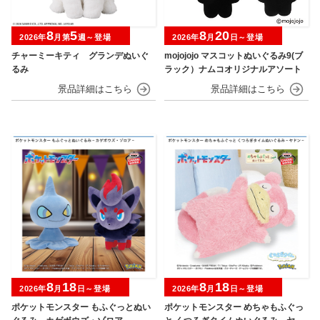
8
5
8
20
2026年
月第
週～登場
2026年
月
日～登場
チャーミーキティ グランデぬいぐ
mojojojo マスコットぬいぐるみ9(ブ
るみ
ラック）ナムコオリジナルアソート
8
18
8
18
2026年
月
日～登場
2026年
月
日～登場
ポケットモンスター もふぐっとぬい
ポケットモンスター めちゃもふぐっ