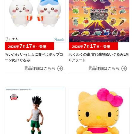
7
17
7
17
2026年
月
日～登場
2026年
月
日～登場
ちいかわ いっしょに食べよポップコ
わくわくの森 古代生物ぬいぐるみLM
ーンぬいぐるみ
Cアソート