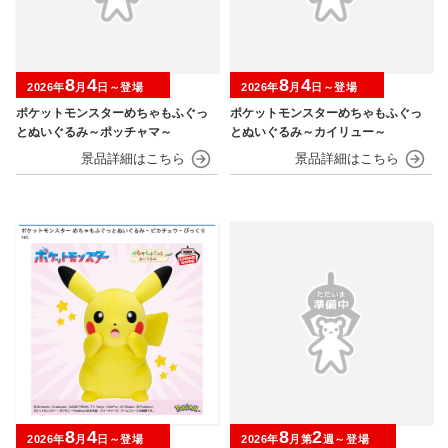
8
4
8
4
2026年
月
日～登場
2026年
月
日～登場
ポケットモンスターめちゃもふぐっ
ポケットモンスターめちゃもふぐっ
とぬいぐるみ～ポッチャマ～
とぬいぐるみ～カイリュー～
8
4
8
2
2026年
月
日～登場
2026年
月第
週～登場