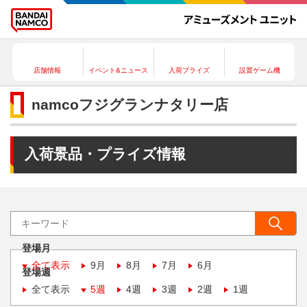
店舗情報
イベント&ニュース
入荷プライズ
設置ゲーム機
namcoフジグランナタリー店
入荷景品・プライズ情報
登場月
全て表示
9月
8月
7月
6月
登場週
全て表示
5週
4週
3週
2週
1週