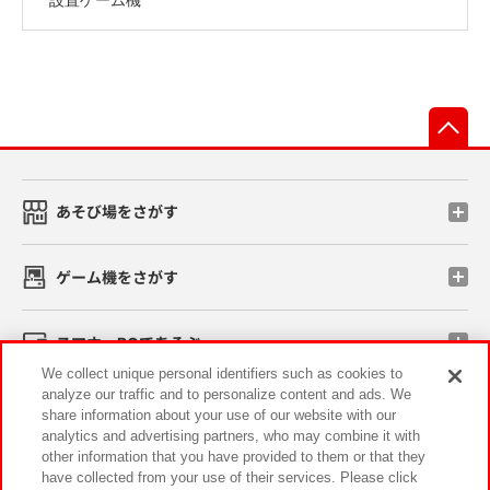
先
あそび場をさがす
ゲーム機をさがす
スマホ・PCであそぶ
We collect unique personal identifiers such as cookies to
analyze our traffic and to personalize content and ads. We
イベント・キャンペーン
share information about your use of our website with our
analytics and advertising partners, who may combine it with
other information that you have provided to them or that they
have collected from your use of their services. Please click