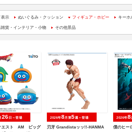
て表示
ぬいぐるみ・クッション
フィギュア・ホビー
キーホ
活雑貨・インテリア・小物
その他景品
26
8
5
8
月
日～登場
2026年
月第
週～登場
2026年
クエスト AM ビッグ
刃牙 Grandistaッッ!!-HANMA
僕のヒーロ