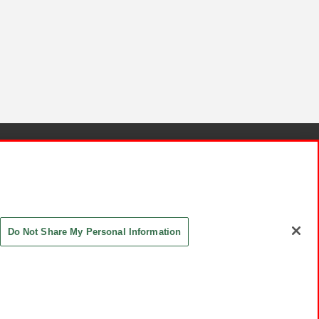
針と検証結果
お取引先さまとともに
お問い合わせ
Do Not Share My Personal Information
ASHIKI Co., Ltd. All Rights Reserved.