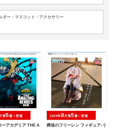
ルダー・マスコット・アクセサリー
5
8
5
月第
週～登場
2026年
月第
週～登場
ーアカデミア THE A
葬送のフリーレン フィギュア-う