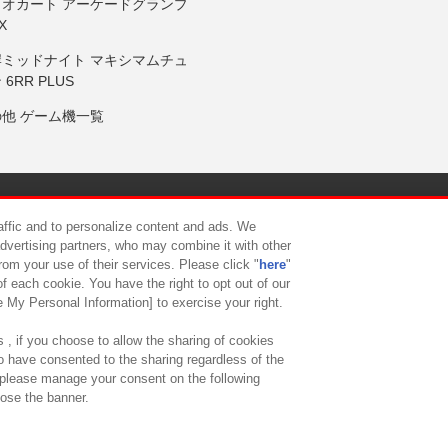
リオカート アーケードグランプ
X
岸ミッドナイト マキシマムチュ
 6RR PLUS
の他 ゲーム機一覧
サイトポリシー
プライバシーポリシー
ウェブアクセシビリティ方
raffic and to personalize content and ads. We
advertising partners, who may combine it with other
rom your use of their services. Please click "
here
"
供について
カスタマーハラスメント対応方針
よくあるご質問・
f each cookie. You have the right to opt out of our
e My Personal Information] to exercise your right.
 , if you choose to allow the sharing of cookies
to have consented to the sharing regardless of the
, please manage your consent on the following
lose the banner.
ndai Namco Amusement Lab Inc.
©Bandai Namco Experience Inc.
©HANAY