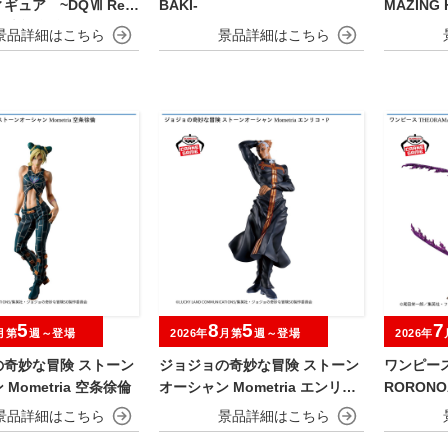
ギュア ~DQⅦ Rei
BAKI-
MAZING 
d発売記念編~
MIDORIY
5
8
5
7
月第
週～登場
2026年
月第
週～登場
2026年
の奇妙な冒険 ストーン
ジョジョの奇妙な冒険 ストーン
ワンピース 
Mometria 空条徐倫
オーシャン Mometria エンリ
RORONO
コ・P