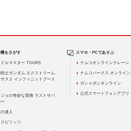
ム機をさがす
スマホ・PCであそぶ
ドルマスター TOURS
ナムコオンラインクレーン
動戦士ガンダム エクストリーム
ナムコパークス オンライ
ーサス２ インフィニットブース
ガシャポンオンライン
公式スマートフォンアプリ
ョジョの奇妙な冒険 ラストサバ
バー
鼓の達人
りスピリッツ