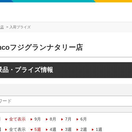
ー店
入荷プライズ
mcoフジグランナタリー店
景品・プライズ情報
月
全て表示
9月
8月
7月
6月
週
全て表示
5週
4週
3週
2週
1週