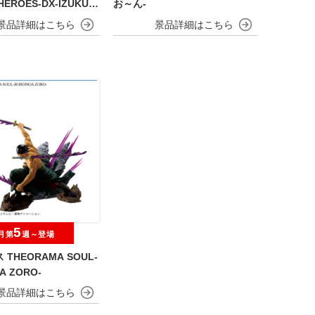
HEROES-DX-IZUKU
お～ん-
A OVERLAY Ⅱ
5
月第
週～登場
THEORAMA SOUL-
A ZORO-