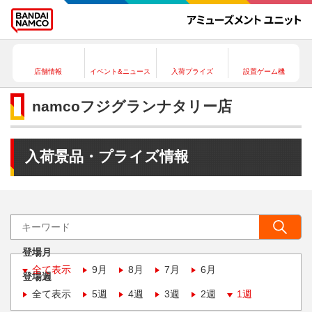
店舗情報
イベント&ニュース
入荷プライズ
設置ゲーム機
namcoフジグランナタリー店
入荷景品・プライズ情報
登場月
全て表示
9月
8月
7月
6月
登場週
全て表示
5週
4週
3週
2週
1週