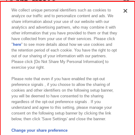
スマホ・PCであそぶ
We collect unique personal identifiers such as cookies to
analyze our traffic and to personalize content and ads. We
イベント・キャンペーン
share information about your use of our website with our
analytics and advertising partners, who may combine it with
other information that you have provided to them or that they
have collected from your use of their services. Please click
"
here
" to see more details about how we use cookies and
関連会社
サステナビリティ
サイトポリシー
the retention period of each cookie. You have the right to opt
out of our sharing of your information with our partners.
プライバシーポリシー
ウェブアクセシビリティ方針と検証結果
Please click [Do Not Share My Personal Information] to
exercise your right.
お取引先さまとともに
食品のご提供について
カスタマーハラスメント対応方針
よくあるご質問・お問い合わせ
Please note that even if you have enabled the opt-out
preference signals , if you choose to allow the sharing of
cookies and other identifiers on the following setup banner,
you will be deemed to have consented to the sharing
regardless of the opt-out preference signals . If you
understand and agree to this setting, please manage your
consent on the following setup banner by clicking the link
below, then click 'Save Settings' and close the banner.
©Bandai Namco Amusement Inc.
©Bandai Namco Amusement Lab Inc.
Change your share preference
©Bandai Namco Experience Inc.