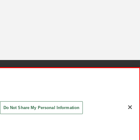
針と検証結果
お取引先さまとともに
お問い合わせ
Do Not Share My Personal Information
ASHIKI Co., Ltd. All Rights Reserved.