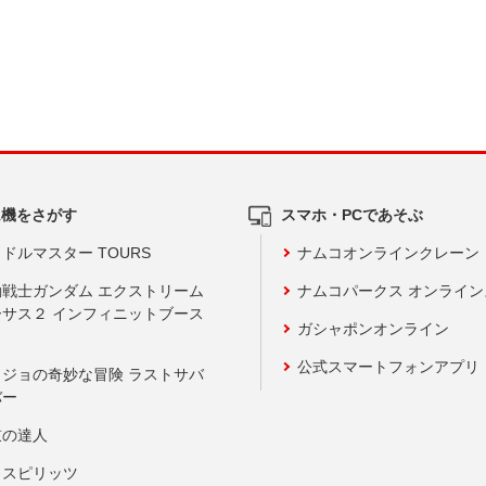
ム機をさがす
スマホ・PCであそぶ
ドルマスター TOURS
ナムコオンラインクレーン
動戦士ガンダム エクストリーム
ナムコパークス オンライ
ーサス２ インフィニットブース
ガシャポンオンライン
公式スマートフォンアプリ
ョジョの奇妙な冒険 ラストサバ
バー
鼓の達人
りスピリッツ