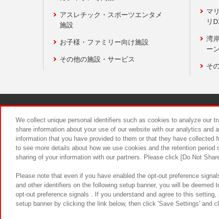
マ
アスレチック・スポーツエンタメ
リD
施設
湾
お子様・ファミリー向け施設
ーン
その他の施設・サービス
そ
関連会社
サステナビリティ
We collect unique personal identifiers such as cookies to analyze our t
share information about your use of our website with our analytics and 
information that you have provided to them or that they have collected f
食品のご提
to see more details about how we use cookies and the retention period o
sharing of your information with our partners. Please click [Do Not Shar
Please note that even if you have enabled the opt-out preference signals
and other identifiers on the following setup banner, you will be deemed 
opt-out preference signals . If you understand and agree to this setting
setup banner by clicking the link below, then click 'Save Settings' and c
©Bandai Namco Amusement Inc.
©Ba