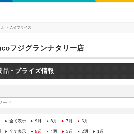
ー店
入荷プライズ
mcoフジグランナタリー店
景品・プライズ情報
月
全て表示
9月
8月
7月
6月
週
全て表示
5週
4週
3週
2週
1週