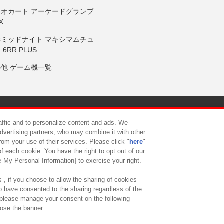
リオカート アーケードグランプ
X
岸ミッドナイト マキシマムチュ
 6RR PLUS
の他 ゲーム機一覧
サイトポリシー
プライバシーポリシー
ウェブアクセシビリティ方
raffic and to personalize content and ads. We
advertising partners, who may combine it with other
rom your use of their services. Please click "
here
"
供について
カスタマーハラスメント対応方針
よくあるご質問・
f each cookie. You have the right to opt out of our
e My Personal Information] to exercise your right.
 , if you choose to allow the sharing of cookies
to have consented to the sharing regardless of the
, please manage your consent on the following
lose the banner.
ndai Namco Amusement Lab Inc.
©Bandai Namco Experience Inc.
©HANAY