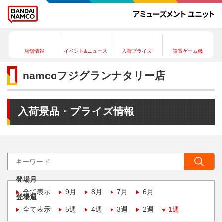
店舗情報
イベント&ニュース
入荷プライズ
設置ゲーム機
namcoフジグランナタリー店
入荷景品・プライズ情報
登場月
全て表示
9月
8月
7月
6月
登場週
全て表示
5週
4週
3週
2週
1週