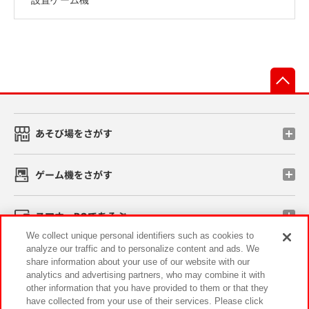
先
あそび場をさがす
ゲーム機をさがす
スマホ・PCであそぶ
We collect unique personal identifiers such as cookies to
analyze our traffic and to personalize content and ads. We
イベント・キャンペーン
share information about your use of our website with our
analytics and advertising partners, who may combine it with
other information that you have provided to them or that they
have collected from your use of their services. Please click