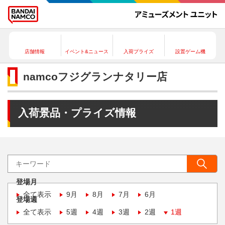
店舗情報
イベント&ニュース
入荷プライズ
設置ゲーム機
namcoフジグランナタリー店
入荷景品・プライズ情報
登場月
全て表示
9月
8月
7月
6月
登場週
全て表示
5週
4週
3週
2週
1週