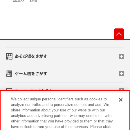
先
あそび場をさがす
ゲーム機をさがす
スマホ・PCであそぶ
We collect unique personal identifiers such as cookies to
analyze our traffic and to personalize content and ads. We
イベント・キャンペーン
share information about your use of our website with our
analytics and advertising partners, who may combine it with
other information that you have provided to them or that they
have collected from your use of their services. Please click