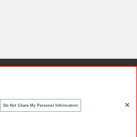
針と検証結果
お取引先さまとともに
お問い合わせ
Do Not Share My Personal Information
ASHIKI Co., Ltd. All Rights Reserved.