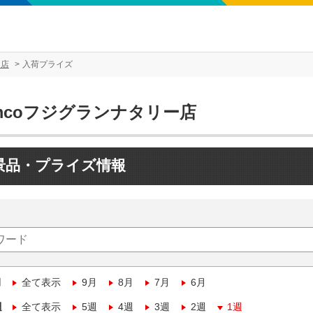
ー店
入荷プライズ
mcoフジグランナタリー店
景品・プライズ情報
月
全て表示
9月
8月
7月
6月
週
全て表示
5週
4週
3週
2週
1週