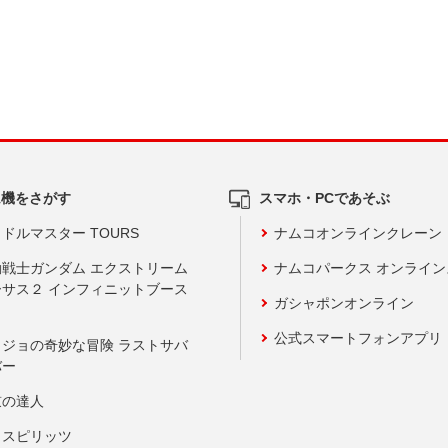
ム機をさがす
スマホ・PCであそぶ
ドルマスター TOURS
ナムコオンラインクレーン
動戦士ガンダム エクストリーム
ナムコパークス オンライ
ーサス２ インフィニットブース
ガシャポンオンライン
公式スマートフォンアプリ
ョジョの奇妙な冒険 ラストサバ
バー
鼓の達人
りスピリッツ