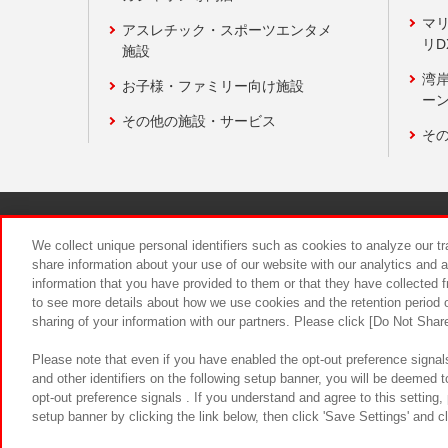
マ
アスレチック・スポーツエンタメ
リD
施設
湾
お子様・ファミリー向け施設
ーン
その他の施設・サービス
そ
関連会社
サステナビリティ
We collect unique personal identifiers such as cookies to analyze our t
share information about your use of our website with our analytics and 
information that you have provided to them or that they have collected f
食品のご提
to see more details about how we use cookies and the retention period o
sharing of your information with our partners. Please click [Do Not Shar
Please note that even if you have enabled the opt-out preference signals
and other identifiers on the following setup banner, you will be deemed 
opt-out preference signals . If you understand and agree to this setting
setup banner by clicking the link below, then click 'Save Settings' and c
©Bandai Namco Amusement Inc.
©Ba