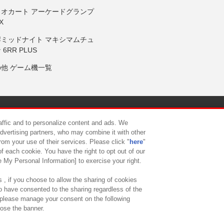
リオカート アーケードグランプ
X
岸ミッドナイト マキシマムチュ
 6RR PLUS
の他 ゲーム機一覧
サイトポリシー
プライバシーポリシー
ウェブアクセシビリティ方
raffic and to personalize content and ads. We
advertising partners, who may combine it with other
rom your use of their services. Please click "
here
"
供について
カスタマーハラスメント対応方針
よくあるご質問・
f each cookie. You have the right to opt out of our
e My Personal Information] to exercise your right.
 , if you choose to allow the sharing of cookies
to have consented to the sharing regardless of the
, please manage your consent on the following
lose the banner.
ndai Namco Amusement Lab Inc.
©Bandai Namco Experience Inc.
©HANAY