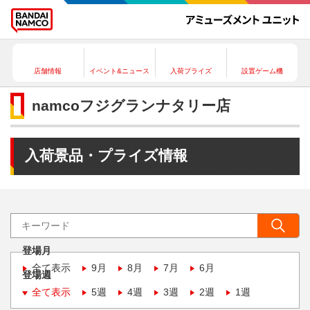
店舗情報
イベント&ニュース
入荷プライズ
設置ゲーム機
namcoフジグランナタリー店
入荷景品・プライズ情報
登場月
全て表示
9月
8月
7月
6月
登場週
全て表示
5週
4週
3週
2週
1週