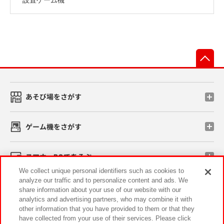
先
あそび場をさがす
ゲーム機をさがす
スマホ・PCであそぶ
We collect unique personal identifiers such as cookies to
analyze our traffic and to personalize content and ads. We
イベント・キャンペーン
share information about your use of our website with our
analytics and advertising partners, who may combine it with
other information that you have provided to them or that they
have collected from your use of their services. Please click