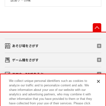
先
あそび場をさがす
ゲーム機をさがす
スマホ・PCであそぶ
We collect unique personal identifiers such as cookies to
analyze our traffic and to personalize content and ads. We
イベント・キャンペーン
share information about your use of our website with our
analytics and advertising partners, who may combine it with
other information that you have provided to them or that they
have collected from your use of their services. Please click