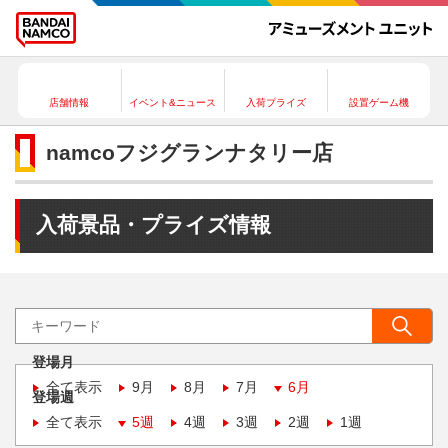
店舗情報
イベント&ニュース
入荷プライズ
設置ゲーム機
namcoフジグランナタリー店
入荷景品・プライズ情報
登場月
全て表示
9月
8月
7月
6月
登場週
全て表示
5週
4週
3週
2週
1週