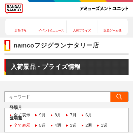
店舗情報
イベント&ニュース
入荷プライズ
設置ゲーム機
namcoフジグランナタリー店
入荷景品・プライズ情報
登場月
全て表示
9月
8月
7月
6月
登場週
全て表示
5週
4週
3週
2週
1週