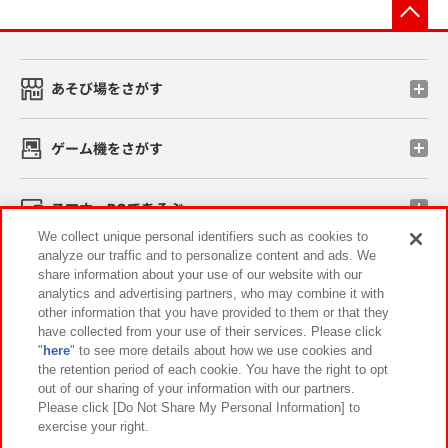
先
あそび場をさがす
ゲーム機をさがす
スマホ・PCであそぶ
We collect unique personal identifiers such as cookies to
analyze our traffic and to personalize content and ads. We
イベント・キャンペーン
share information about your use of our website with our
analytics and advertising partners, who may combine it with
other information that you have provided to them or that they
have collected from your use of their services. Please click
"
here
" to see more details about how we use cookies and
関連会社
サステナビリティ
サイトポリシー
the retention period of each cookie. You have the right to opt
out of our sharing of your information with our partners.
プライバシーポリシー
ウェブアクセシビリティ方針と検証結果
Please click [Do Not Share My Personal Information] to
exercise your right.
お取引先さまとともに
食品のご提供について