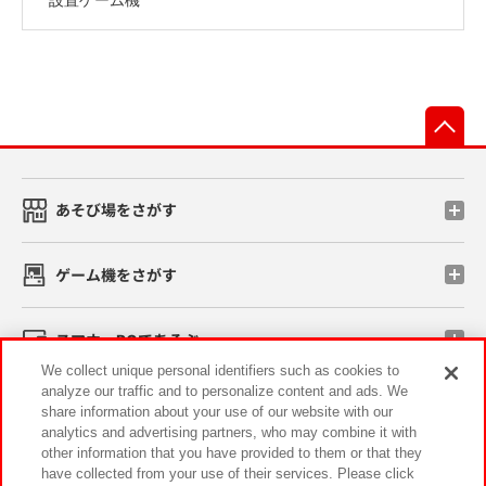
先
あそび場をさがす
ゲーム機をさがす
スマホ・PCであそぶ
We collect unique personal identifiers such as cookies to
analyze our traffic and to personalize content and ads. We
イベント・キャンペーン
share information about your use of our website with our
analytics and advertising partners, who may combine it with
other information that you have provided to them or that they
have collected from your use of their services. Please click