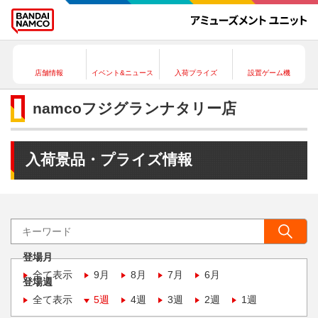
店舗情報
イベント&ニュース
入荷プライズ
設置ゲーム機
namcoフジグランナタリー店
入荷景品・プライズ情報
登場月
全て表示
9月
8月
7月
6月
登場週
全て表示
5週
4週
3週
2週
1週