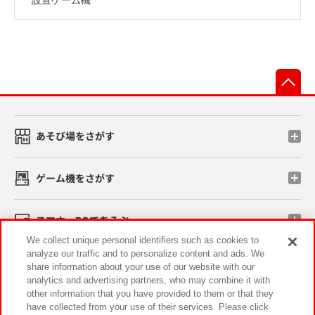
先
あそび場をさがす
ゲーム機をさがす
スマホ・PCであそぶ
We collect unique personal identifiers such as cookies to
analyze our traffic and to personalize content and ads. We
イベント・キャンペーン
share information about your use of our website with our
analytics and advertising partners, who may combine it with
other information that you have provided to them or that they
have collected from your use of their services. Please click