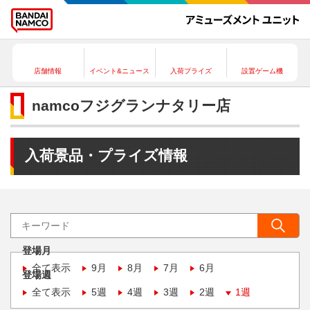
店舗情報
イベント&ニュース
入荷プライズ
設置ゲーム機
namcoフジグランナタリー店
入荷景品・プライズ情報
登場月
全て表示
9月
8月
7月
6月
登場週
全て表示
5週
4週
3週
2週
1週