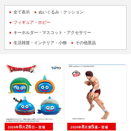
全て表示
ぬいぐるみ・クッション
フィギュア・ホビー
キーホルダー・マスコット・アクセサリー
生活雑貨・インテリア・小物
その他景品
8
26
8
5
2026年
月
日～登場
2026年
月第
週～登場