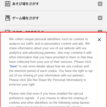
あそび場をさがす
ゲーム機をさがす
スマホ・PCであそぶ
We collect unique personal identifiers such as cookies to
analyze our traffic and to personalize content and ads. We
イベント・キャンペーン
share information about your use of our website with our
analytics and advertising partners, who may combine it with
other information that you have provided to them or that they
have collected from your use of their services. Please click
"
here
" to see more details about how we use cookies and
関連会社
サステナビリティ
サイトポリシー
the retention period of each cookie. You have the right to opt
out of our sharing of your information with our partners.
プライバシーポリシー
ウェブアクセシビリティ方針と検証結果
Please click [Do Not Share My Personal Information] to
exercise your right.
お取引先さまとともに
食品のご提供について
カスタマーハラスメント対応方針
よくあるご質問・お問い合わせ
Please note that even if you have enabled the opt-out
preference signals , if you choose to allow the sharing of
cookies and other identifiers on the following setup banner,