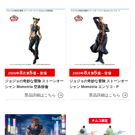
8
5
8
5
2026年
月第
週～登場
2026年
月第
週～登場
ジョジョの奇妙な冒険 ストーンオー
ジョジョの奇妙な冒険 ストーンオー
シャン Mometria 空条徐倫
シャン Mometria エンリコ・P