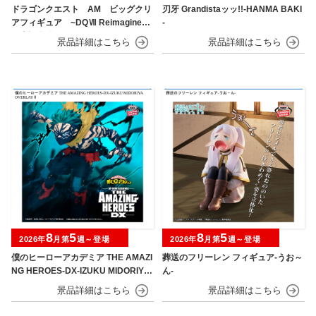
ドラゴンクエスト AM ビッグクリ
刃牙 Grandistaッッ!!-HANMA BAKI
アフィギュア ~DQⅦ Reimagined
-
発売記念編~
8
5
8
5
2026年
月第
週～登場
2026年
月第
週～登場
僕のヒーローアカデミア THE AMAZI
葬送のフリーレン フィギュア-うお～
NG HEROES-DX-IZUKU MIDORIYA
ん-
OVERLAY Ⅱ