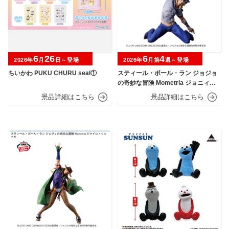
6
26
6
4
2026年
月
日～登場
2026年
月第
週～登場
ちいかわ PUKU CHURU seal①
スティール・ボール・ラン ジョジョ
の奇妙な冒険 Mometria ジョニィ・
ジョースター