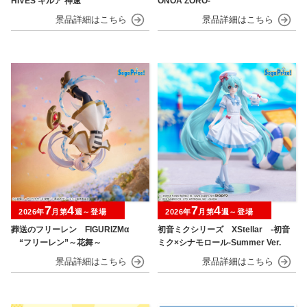
HIVES キルア 神速
ONOA ZORO-
7
4
7
4
2026年
月第
週～登場
2026年
月第
週～登場
葬送のフリーレン FIGURIZMα
初音ミクシリーズ XStellar ‐初音
“フリーレン”～花舞～
ミク×シナモロール‐Summer Ver.