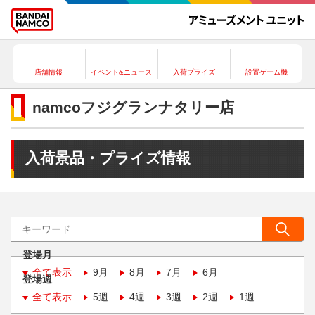
店舗情報
イベント&ニュース
入荷プライズ
設置ゲーム機
namcoフジグランナタリー店
入荷景品・プライズ情報
登場月
全て表示
9月
8月
7月
6月
登場週
全て表示
5週
4週
3週
2週
1週