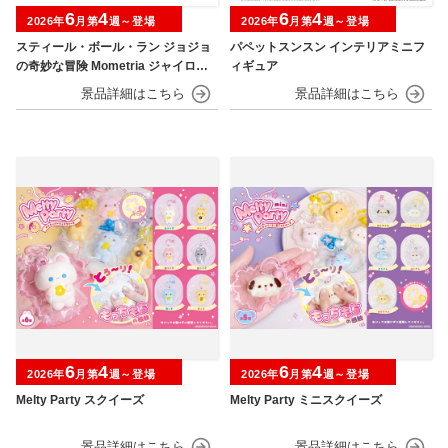
6
4
6
4
2026年
月第
週～登場
2026年
月第
週～登場
スティール・ボール・ラン ジョジョ
パペットスンスン インテリアミニフ
の奇妙な冒険 Mometria ジャイロ・
ィギュア
ツェペリ
6
4
6
4
2026年
月第
週～登場
2026年
月第
週～登場
Melty Party スクイーズ
Melty Party ミニスクイーズ