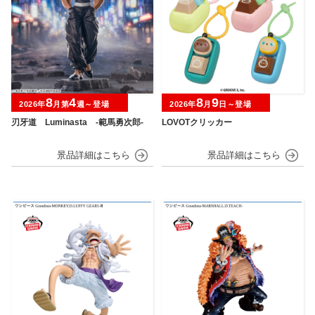
8
4
8
9
2026年
月第
週～登場
2026年
月
日～登場
刃牙道 Luminasta ‐範馬勇次郎‐
LOVOTクリッカー