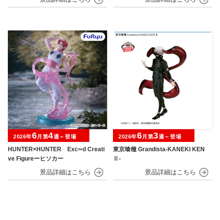
6
4
6
3
2026年
月第
週～登場
2026年
月第
週～登場
HUNTER×HUNTER Exc∞d Creati
東京喰種 Grandista-KANEKI KEN
ve Figureーヒソカー
Ⅱ-