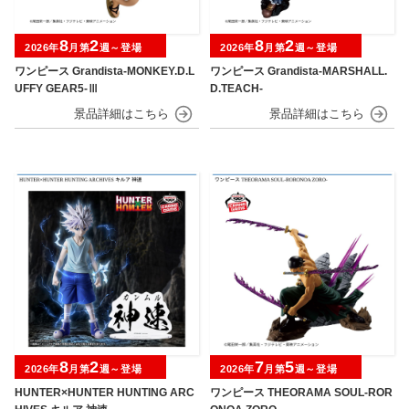
8
2
8
2
2026年
月第
週～登場
2026年
月第
週～登場
ワンピース Grandista-MONKEY.D.L
ワンピース Grandista-MARSHALL.
UFFY GEAR5-Ⅲ
D.TEACH-
8
2
7
5
2026年
月第
週～登場
2026年
月第
週～登場
HUNTER×HUNTER HUNTING ARC
ワンピース THEORAMA SOUL-ROR