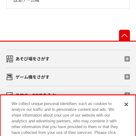
先
あそび場をさがす
ゲーム機をさがす
スマホ・PCであそぶ
We collect unique personal identifiers such as cookies to
analyze our traffic and to personalize content and ads. We
イベント・キャンペーン
share information about your use of our website with our
analytics and advertising partners, who may combine it with
other information that you have provided to them or that they
have collected from your use of their services. Please click