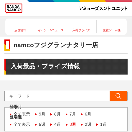
店舗情報
イベント&ニュース
入荷プライズ
設置ゲーム機
namcoフジグランナタリー店
入荷景品・プライズ情報
登場月
全て表示
9月
8月
7月
6月
登場週
全て表示
5週
4週
3週
2週
1週