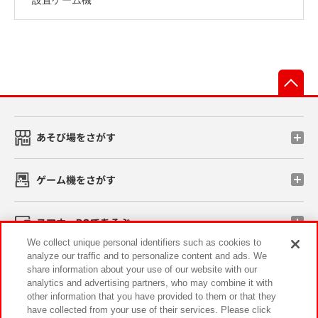
先
あそび場をさがす
ゲーム機をさがす
スマホ・PCであそぶ
We collect unique personal identifiers such as cookies to
analyze our traffic and to personalize content and ads. We
イベント・キャンペーン
share information about your use of our website with our
analytics and advertising partners, who may combine it with
other information that you have provided to them or that they
have collected from your use of their services. Please click