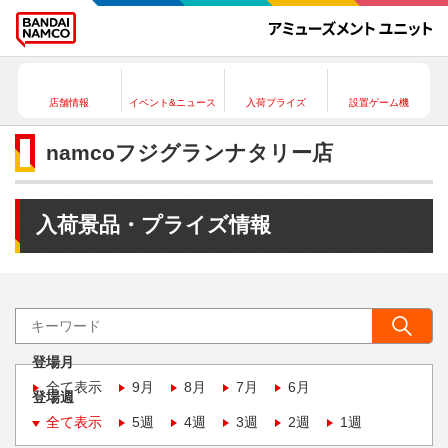
店舗情報
イベント&ニュース
入荷プライズ
設置ゲーム機
namcoフジグランナタリー店
入荷景品・プライズ情報
登場月
全て表示
9月
8月
7月
6月
登場週
全て表示
5週
4週
3週
2週
1週