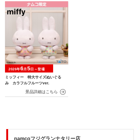
6
5
2026年
月
日～登場
ミッフィー 特大サイズぬいぐる
み カラフルフルーツver.
namcoフジグランナタリー店