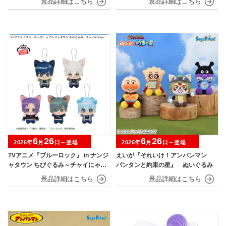
6
26
6
26
2026年
月
日～登場
2026年
月
日～登場
TVアニメ『ブルーロック』 in ナンジ
えいが『それいけ！アンパンマン
ャタウン ちびぐるみ～チャイにゃFe
パンタンと約束の星』 ぬいぐるみ
s～