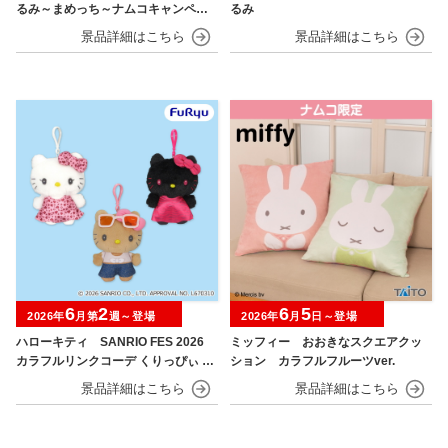
るみ～まめっち～ナムコキャンペー
るみ
ン
6
2
6
5
2026年
月第
週～登場
2026年
月
日～登場
ハローキティ SANRIO FES 2026
ミッフィー おおきなスクエアクッ
カラフルリンクコーデ くりっぴぃ ぬ
ション カラフルフルーツver.
いぐるみ