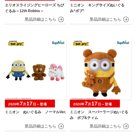
エリオスライジングヒーローズ ちび
ミニオン キングサイズぬいぐる
ぐるみ～12th Robins～
み“ボブ”
7
17
7
17
2026年
月
日～登場
2026年
月
日～登場
ミニオン ぬいぐるみ ノーマルVer.
ミニオン スーパーラージぬいぐる
み ボブ&ティム