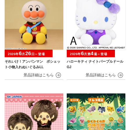
6
26
6
4
2026年
月
日～登場
2026年
月第
週～登場
それいけ！アンパンマン ポシェッ
ハローキティ ナイトパープルドール
ト小物入れぬいぐるみLL
GJ