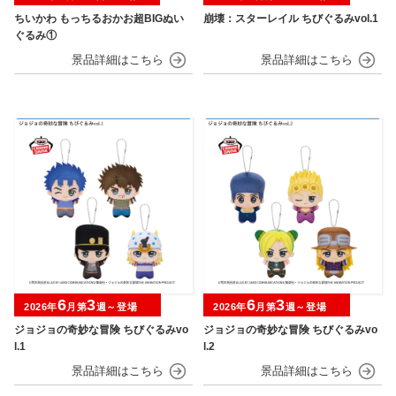
ちいかわ もっちるおかお超BIGぬい
崩壊：スターレイル ちびぐるみvol.1
ぐるみ①
6
3
6
3
2026年
月第
週～登場
2026年
月第
週～登場
ジョジョの奇妙な冒険 ちびぐるみvo
ジョジョの奇妙な冒険 ちびぐるみvo
l.1
l.2