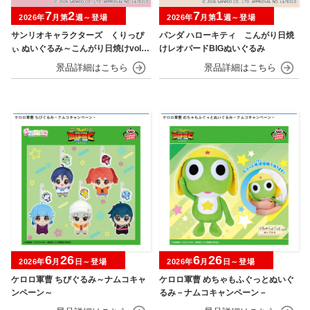
7
2
7
1
2026年
月第
週～登場
2026年
月第
週～登場
サンリオキャラクターズ くりっぴ
パンダ ハローキティ こんがり日焼
ぃ ぬいぐるみ～こんがり日焼けvol.2
けレオパードBIGぬいぐるみ
～
6
26
6
26
2026年
月
日～登場
2026年
月
日～登場
ケロロ軍曹 ちびぐるみ～ナムコキャ
ケロロ軍曹 めちゃもふぐっとぬいぐ
ンペーン～
るみ－ナムコキャンペーン－