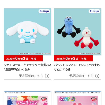
6
3
6
3
2026年
月第
週～登場
2026年
月第
週～登場
シナモロール キャラクター大賞202
パペットスンスン HUGっとおすわ
6超超BIGぬいぐるみ
りぬいぐるみ