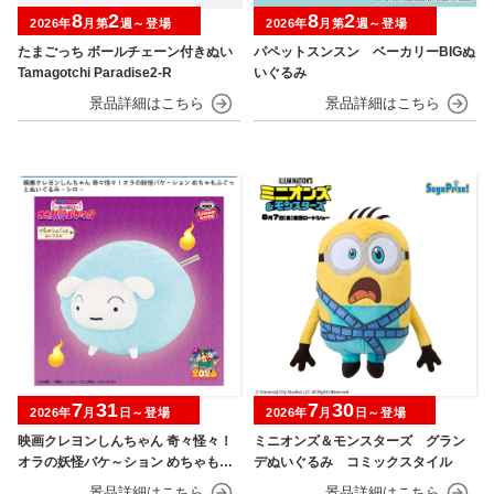
8
2
8
2
2026年
月第
週～登場
2026年
月第
週～登場
たまごっち ボールチェーン付きぬい
パペットスンスン ベーカリーBIGぬ
Tamagotchi Paradise2-R
いぐるみ
7
31
7
30
2026年
月
日～登場
2026年
月
日～登場
映画クレヨンしんちゃん 奇々怪々！
ミニオンズ＆モンスターズ グラン
オラの妖怪バケ～ション めちゃもふ
デぬいぐるみ コミックスタイル
ぐっとぬいぐるみ シロ