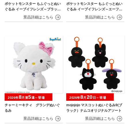
ポケットモンスター もふぐっとぬい
ポケットモンスター もふぐっとぬい
ぐるみ イーブイフレンズ～ブラッキ
ぐるみ イーブイフレンズ～エーフ
ー・リーフィア～おひるねver.
ィ・ニンフィア～おひるねver.
8
5
8
20
2026年
月第
週～登場
2026年
月
日～登場
チャーミーキティ グランデぬいぐ
mojojojo マスコットぬいぐるみ9(ブ
るみ
ラック）ナムコオリジナルアソート