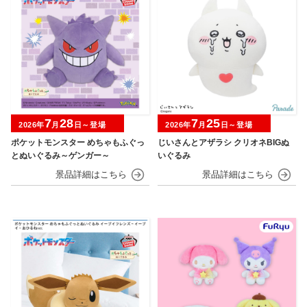
7
28
7
25
2026年
月
日～登場
2026年
月
日～登場
ポケットモンスター めちゃもふぐっ
じいさんとアザラシ クリオネBIGぬ
とぬいぐるみ～ゲンガー～
いぐるみ