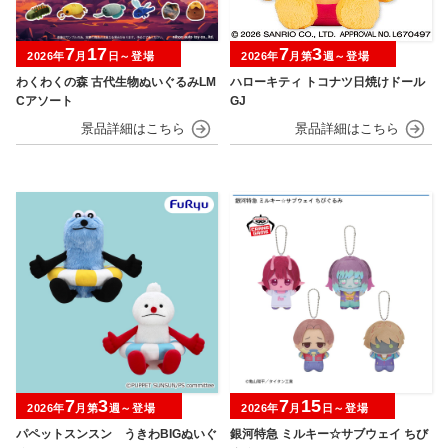
7
17
7
3
2026年
月
日～登場
2026年
月第
週～登場
わくわくの森 古代生物ぬいぐるみLM
ハローキティ トコナツ日焼けドール
Cアソート
GJ
7
3
7
15
2026年
月第
週～登場
2026年
月
日～登場
パペットスンスン うきわBIGぬいぐ
銀河特急 ミルキー☆サブウェイ ちび