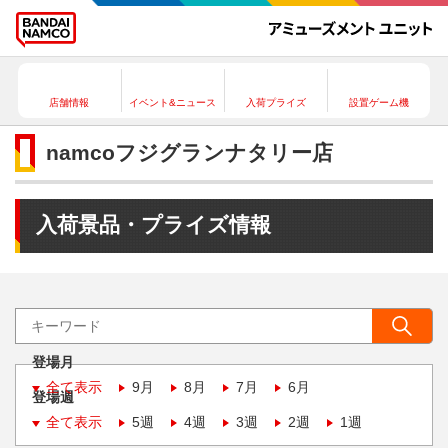
店舗情報
イベント&ニュース
入荷プライズ
設置ゲーム機
namcoフジグランナタリー店
入荷景品・プライズ情報
登場月
全て表示
9月
8月
7月
6月
登場週
全て表示
5週
4週
3週
2週
1週