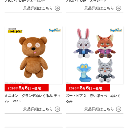
デぬいぐるみ‐ジェームズ‐
デぬいぐるみ タキシード
8
6
8
6
2026年
月
日～登場
2026年
月
日～登場
ミニオン グランデぬいぐるみ‐ティ
ズートピア２ 赤いほっぺ ぬいぐ
ム‐ Ver.3
るみ