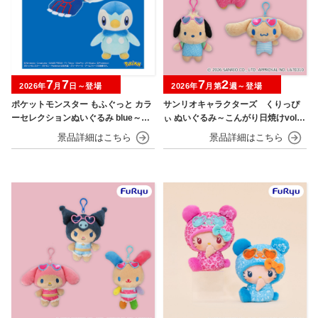
7
7
7
2
2026年
月
日～登場
2026年
月第
週～登場
ポケットモンスター もふぐっと カラ
サンリオキャラクターズ くりっぴ
ーセレクションぬいぐるみ blue～カ
ぃ ぬいぐるみ～こんがり日焼けvol.1
イオーガ・ポッチャマ～
～