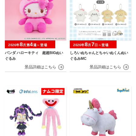
8
4
8
7
2026年
月第
週～登場
2026年
月
日～登場
パンダ ハローキティ 超超BIGぬい
しろいぬちゃんとちゃいぬくんぬい
ぐるみ
ぐるみMC