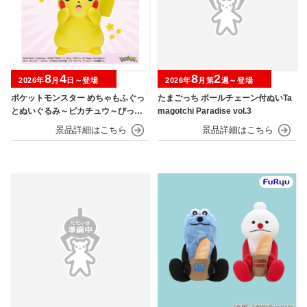
8
4
8
2
2026年
月
日～登場
2026年
月第
週～登場
ポケットモンスター めちゃもふぐっ
たまごっち ボールチェーン付ぬいTa
とぬいぐるみ～ピカチュウ～びっく
magotchi Paradise vol.3
りver.