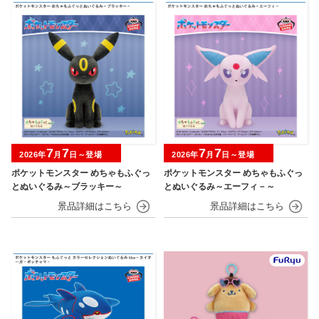
7
7
7
7
2026年
月
日～登場
2026年
月
日～登場
ポケットモンスター めちゃもふぐっ
ポケットモンスター めちゃもふぐっ
とぬいぐるみ～ブラッキー～
とぬいぐるみ～エーフィ－～