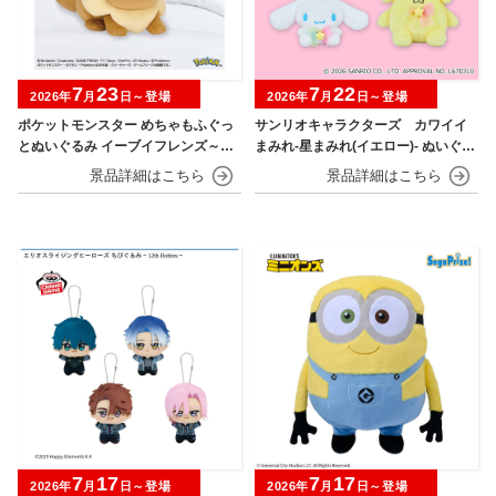
7
23
7
22
2026年
月
日～登場
2026年
月
日～登場
ポケットモンスター めちゃもふぐっ
サンリオキャラクターズ カワイイ
とぬいぐるみ イーブイフレンズ～イ
まみれ-星まみれ(イエロー)- ぬいぐる
ーブイ～おひるねver.
み
7
17
7
17
2026年
月
日～登場
2026年
月
日～登場