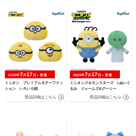
7
17
7
17
2026年
月
日～登場
2026年
月
日～登場
ミニオン プレミアムモチーフクッ
ミニオンズ＆モンスターズ Lぬいぐ
ション いろいろ顔
るみ ジェームズ&グーミー