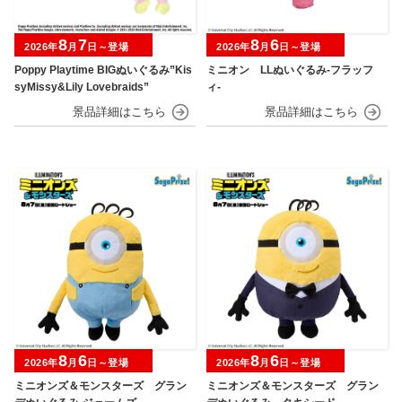
8
7
8
6
2026年
月
日～登場
2026年
月
日～登場
Poppy Playtime BIGぬいぐるみ”Kis
ミニオン LLぬいぐるみ‐フラッフ
syMissy&Lily Lovebraids”
ィ‐
8
6
8
6
2026年
月
日～登場
2026年
月
日～登場
ミニオンズ＆モンスターズ グラン
ミニオンズ＆モンスターズ グラン