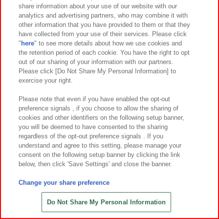
share information about your use of our website with our
ゲーム機をさがす
analytics and advertising partners, who may combine it with
other information that you have provided to them or that they
have collected from your use of their services. Please click
スマホ・PCであそぶ
"
here
" to see more details about how we use cookies and
the retention period of each cookie. You have the right to opt
out of our sharing of your information with our partners.
イベント・キャンペーン
Please click [Do Not Share My Personal Information] to
exercise your right.
Please note that even if you have enabled the opt-out
preference signals , if you choose to allow the sharing of
関連会社
サステナビリティ
サイトポリシー
cookies and other identifiers on the following setup banner,
you will be deemed to have consented to the sharing
プライバシーポリシー
ウェブアクセシビリティ方針と検証結果
regardless of the opt-out preference signals . If you
understand and agree to this setting, please manage your
お取引先さまとともに
食品のご提供について
consent on the following setup banner by clicking the link
カスタマーハラスメント対応方針
よくあるご質問・お問い合わせ
below, then click 'Save Settings' and close the banner.
Change your share preference
Do Not Share My Personal Information