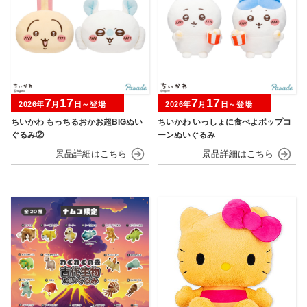
7
17
7
17
2026年
月
日～登場
2026年
月
日～登場
ちいかわ もっちるおかお超BIGぬい
ちいかわ いっしょに食べよポップコ
ぐるみ②
ーンぬいぐるみ