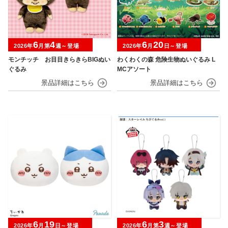
6
4
6
20
2026年
月第
週～登場
2026年
月
日～登場
モンチッチ お目目きらきらBIGぬい
わくわくの森 危険生物ぬいぐるみ L
ぐるみ
MCアソート
6
19
6
3
2026年
月
日～登場
2026年
月第
週～登場