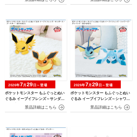
7
29
7
29
2026年
月
日～登場
2026年
月
日～登場
ポケットモンスター もふぐっとぬい
ポケットモンスター もふぐっとぬい
ぐるみ イーブイフレンズ～サンダー
ぐるみ イーブイフレンズ～シャワー
ス・ブースター～おひるねver.
ズ・グレイシア～おひるねver.