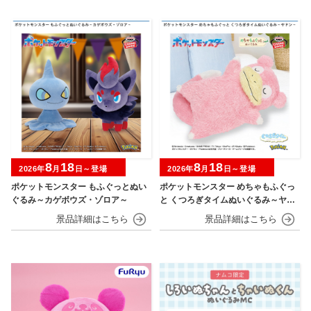
8
18
8
18
2026年
月
日～登場
2026年
月
日～登場
ポケットモンスター もふぐっとぬい
ポケットモンスター めちゃもふぐっ
ぐるみ～カゲボウズ・ゾロア～
と くつろぎタイムぬいぐるみ～ヤド
ン～