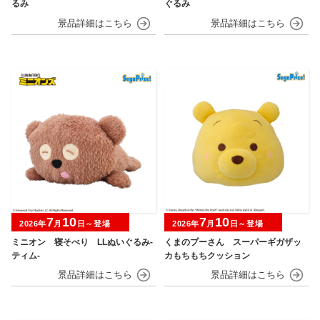
るみ
ぐるみ
7
10
7
10
2026年
月
日～登場
2026年
月
日～登場
ミニオン 寝そべり LLぬいぐるみ‐
くまのプーさん スーパーギガザッ
ティム‐
カもちもちクッション