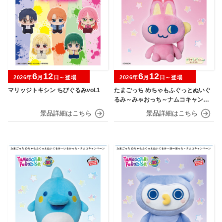
6
12
6
12
2026年
月
日～登場
2026年
月
日～登場
マリッジトキシン ちびぐるみvol.1
たまごっち めちゃもふぐっとぬいぐ
るみ～みゃおっち～ナムコキャンペ
ーン