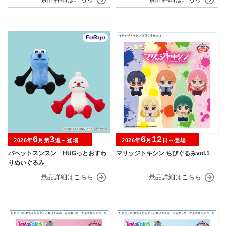
6
3
6
12
2026年
月第
週～登場
2026年
月
日～登場
パペットスンスン HUGっとおすわ
マリッジトキシン ちびぐるみvol.1
りぬいぐるみ