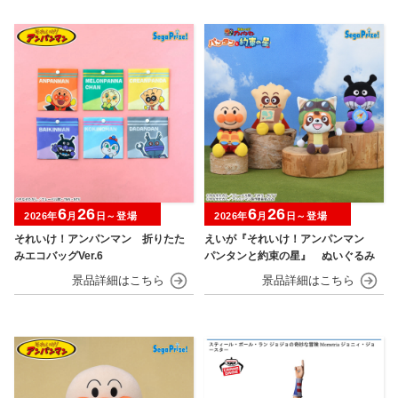
6
26
6
26
2026年
月
日～登場
2026年
月
日～登場
それいけ！アンパンマン 折りたた
えいが『それいけ！アンパンマン
みエコバッグVer.6
パンタンと約束の星』 ぬいぐるみ