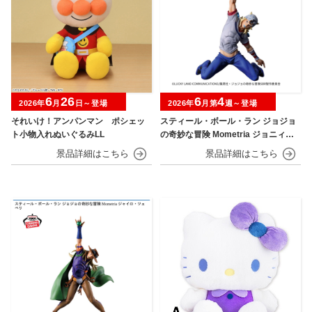
6
26
6
4
2026年
月
日～登場
2026年
月第
週～登場
それいけ！アンパンマン ポシェッ
スティール・ボール・ラン ジョジョ
ト小物入れぬいぐるみLL
の奇妙な冒険 Mometria ジョニィ・
ジョースター