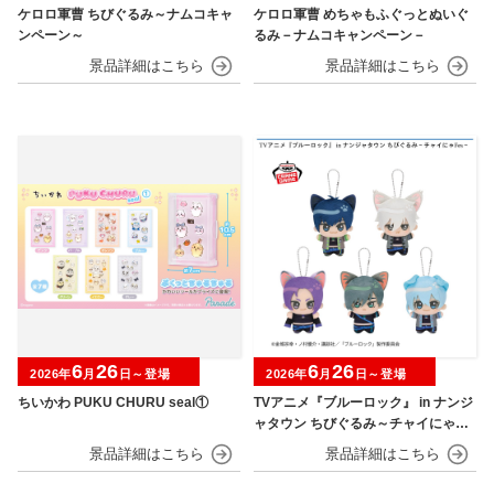
ケロロ軍曹 ちびぐるみ～ナムコキャ
ケロロ軍曹 めちゃもふぐっとぬいぐ
ンペーン～
るみ－ナムコキャンペーン－
6
26
6
26
2026年
月
日～登場
2026年
月
日～登場
ちいかわ PUKU CHURU seal①
TVアニメ『ブルーロック』 in ナンジ
ャタウン ちびぐるみ～チャイにゃFe
s～