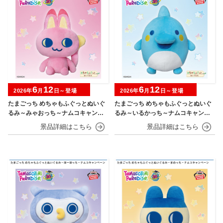
6
12
6
12
2026年
月
日～登場
2026年
月
日～登場
たまごっち めちゃもふぐっとぬいぐ
たまごっち めちゃもふぐっとぬいぐ
るみ～みゃおっち～ナムコキャンペ
るみ～いるかっち～ナムコキャンペ
ーン
ーン