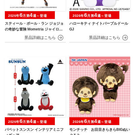
6
4
6
4
2026年
月第
週～登場
2026年
月第
週～登場
スティール・ボール・ラン ジョジョ
ハローキティ ナイトパープルドール
の奇妙な冒険 Mometria ジャイロ・
GJ
ツェペリ
6
4
6
4
2026年
月第
週～登場
2026年
月第
週～登場
パペットスンスン インテリアミニフ
モンチッチ お目目きらきらBIGぬい