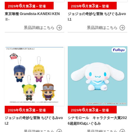
6
3
6
3
2026年
月第
週～登場
2026年
月第
週～登場
東京喰種 Grandista-KANEKI KEN
ジョジョの奇妙な冒険 ちびぐるみvo
Ⅱ-
l.1
6
3
6
3
2026年
月第
週～登場
2026年
月第
週～登場
ジョジョの奇妙な冒険 ちびぐるみvo
シナモロール キャラクター大賞202
l.2
6超超BIGぬいぐるみ