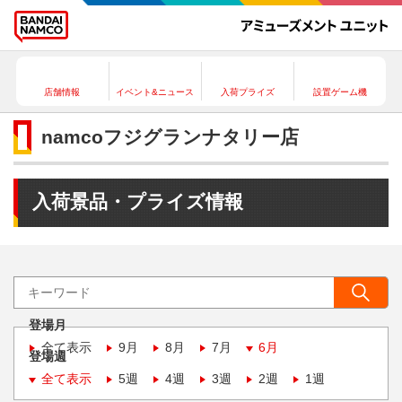
店舗情報
イベント&ニュース
入荷プライズ
設置ゲーム機
namcoフジグランナタリー店
入荷景品・プライズ情報
登場月
全て表示
9月
8月
7月
6月
登場週
全て表示
5週
4週
3週
2週
1週