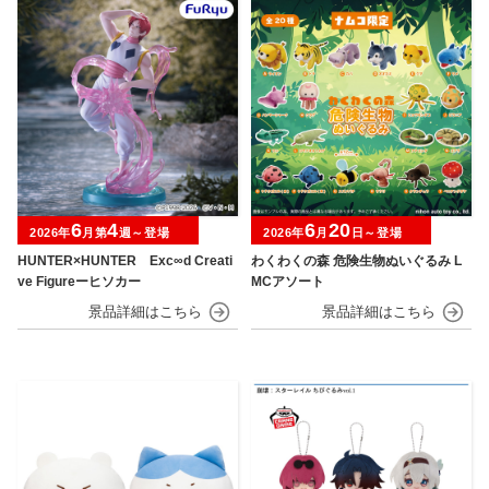
6
4
6
20
2026年
月第
週～登場
2026年
月
日～登場
HUNTER×HUNTER Exc∞d Creati
わくわくの森 危険生物ぬいぐるみ L
ve Figureーヒソカー
MCアソート