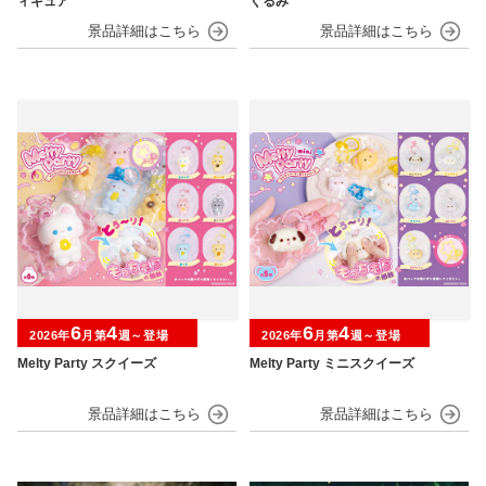
ィギュア
ぐるみ
6
4
6
4
2026年
月第
週～登場
2026年
月第
週～登場
Melty Party スクイーズ
Melty Party ミニスクイーズ