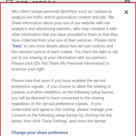
スマホ・PCであそぶ
We collect unique personal identifiers such as cookies to
analyze our traffic and to personalize content and ads. We
イベント・キャンペーン
share information about your use of our website with our
analytics and advertising partners, who may combine it with
other information that you have provided to them or that they
have collected from your use of their services. Please click
"
here
" to see more details about how we use cookies and
関連会社
サステナビリティ
サイトポリシー
the retention period of each cookie. You have the right to opt
out of our sharing of your information with our partners.
プライバシーポリシー
ウェブアクセシビリティ方針と検証結果
Please click [Do Not Share My Personal Information] to
exercise your right.
お取引先さまとともに
食品のご提供について
カスタマーハラスメント対応方針
よくあるご質問・お問い合わせ
Please note that even if you have enabled the opt-out
preference signals , if you choose to allow the sharing of
cookies and other identifiers on the following setup banner,
you will be deemed to have consented to the sharing
regardless of the opt-out preference signals . If you
understand and agree to this setting, please manage your
consent on the following setup banner by clicking the link
below, then click 'Save Settings' and close the banner.
©Bandai Namco Amusement Inc.
©Bandai Namco Amusement Lab Inc.
Change your share preference