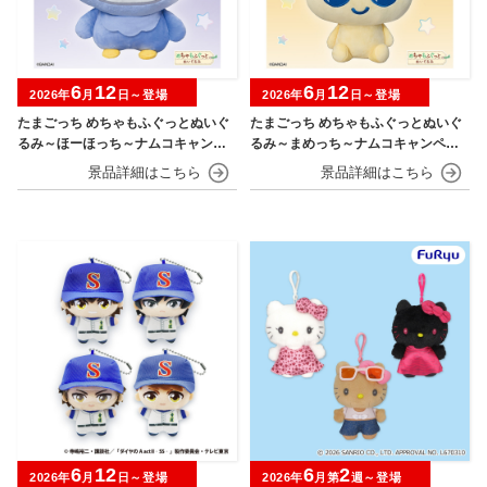
6
12
6
12
2026年
月
日～登場
2026年
月
日～登場
たまごっち めちゃもふぐっとぬいぐ
たまごっち めちゃもふぐっとぬいぐ
るみ～ほーほっち～ナムコキャンペ
るみ～まめっち～ナムコキャンペー
ーン
ン
6
12
6
2
2026年
月
日～登場
2026年
月第
週～登場