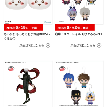
6
19
6
3
2026年
月
日～登場
2026年
月第
週～登場
ちいかわ もっちるおかお超BIGぬい
崩壊：スターレイル ちびぐるみvol.1
ぐるみ①