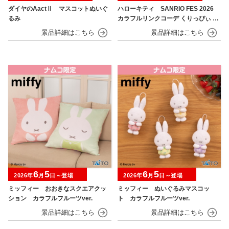
ダイヤのAactⅡ マスコットぬいぐ
ハローキティ SANRIO FES 2026
るみ
カラフルリンクコーデ くりっぴぃ ぬ
いぐるみ
6
5
6
5
2026年
月
日～登場
2026年
月
日～登場
ミッフィー おおきなスクエアクッ
ミッフィー ぬいぐるみマスコッ
ション カラフルフルーツver.
ト カラフルフルーツver.