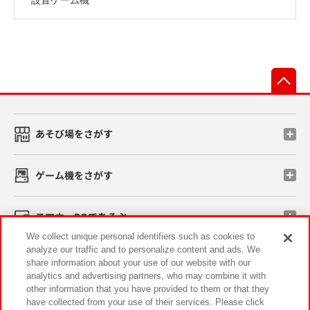
先
あそび場をさがす
ゲーム機をさがす
スマホ・PCであそぶ
We collect unique personal identifiers such as cookies to
analyze our traffic and to personalize content and ads. We
イベント・キャンペーン
share information about your use of our website with our
analytics and advertising partners, who may combine it with
other information that you have provided to them or that they
have collected from your use of their services. Please click