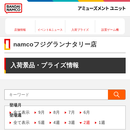
店舗情報
イベント&ニュース
入荷プライズ
設置ゲーム機
namcoフジグランナタリー店
入荷景品・プライズ情報
登場月
全て表示
9月
8月
7月
6月
登場週
全て表示
5週
4週
3週
2週
1週