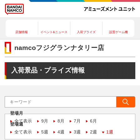
店舗情報
イベント&ニュース
入荷プライズ
設置ゲーム機
namcoフジグランナタリー店
入荷景品・プライズ情報
登場月
全て表示
9月
8月
7月
6月
登場週
全て表示
5週
4週
3週
2週
1週