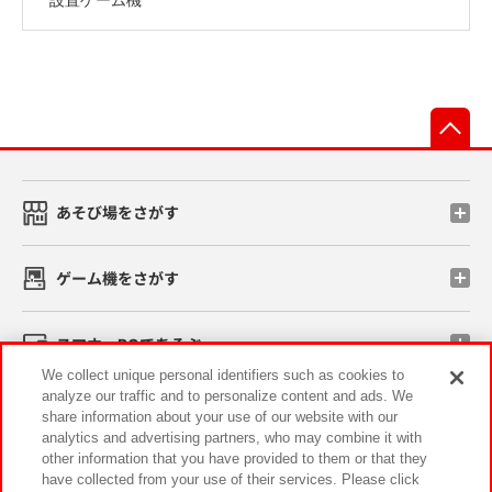
先
あそび場をさがす
ゲーム機をさがす
スマホ・PCであそぶ
We collect unique personal identifiers such as cookies to
analyze our traffic and to personalize content and ads. We
イベント・キャンペーン
share information about your use of our website with our
analytics and advertising partners, who may combine it with
other information that you have provided to them or that they
have collected from your use of their services. Please click