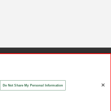
針と検証結果
お取引先さまとともに
お問い合わせ
Do Not Share My Personal Information
ASHIKI Co., Ltd. All Rights Reserved.