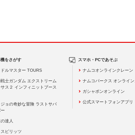
ム機をさがす
スマホ・PCであそぶ
ドルマスター TOURS
ナムコオンラインクレーン
動戦士ガンダム エクストリーム
ナムコパークス オンライ
ーサス２ インフィニットブース
ガシャポンオンライン
公式スマートフォンアプリ
ョジョの奇妙な冒険 ラストサバ
バー
鼓の達人
りスピリッツ