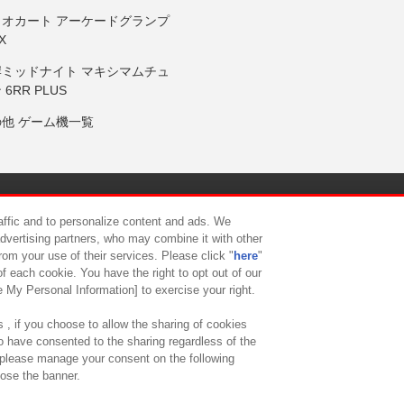
リオカート アーケードグランプ
X
岸ミッドナイト マキシマムチュ
 6RR PLUS
の他 ゲーム機一覧
サイトポリシー
プライバシーポリシー
ウェブアクセシビリティ方
raffic and to personalize content and ads. We
advertising partners, who may combine it with other
rom your use of their services. Please click "
here
"
供について
カスタマーハラスメント対応方針
よくあるご質問・
f each cookie. You have the right to opt out of our
e My Personal Information] to exercise your right.
 , if you choose to allow the sharing of cookies
to have consented to the sharing regardless of the
, please manage your consent on the following
lose the banner.
ndai Namco Amusement Lab Inc.
©Bandai Namco Experience Inc.
©HANAY