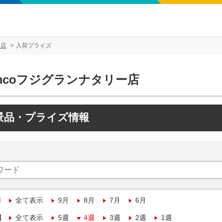
ー店
入荷プライズ
mcoフジグランナタリー店
景品・プライズ情報
月
全て表示
9月
8月
7月
6月
週
全て表示
5週
4週
3週
2週
1週