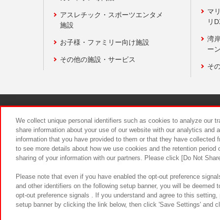
マ
アスレチック・スポーツエンタメ
リD
施設
湾
お子様・ファミリー向け施設
ーン
その他の施設・サービス
そ
関連会社
サステナビリティ
We collect unique personal identifiers such as cookies to analyze our t
share information about your use of our website with our analytics and 
information that you have provided to them or that they have collected f
食品のご提
to see more details about how we use cookies and the retention period o
sharing of your information with our partners. Please click [Do Not Shar
Please note that even if you have enabled the opt-out preference signals
and other identifiers on the following setup banner, you will be deemed 
opt-out preference signals . If you understand and agree to this setting
setup banner by clicking the link below, then click 'Save Settings' and c
©Bandai Namco Amusement Inc.
©Ba