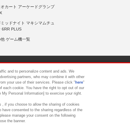
リオカート アーケードグランプ
X
岸ミッドナイト マキシマムチュ
 6RR PLUS
の他 ゲーム機一覧
サイトポリシー
プライバシーポリシー
ウェブアクセシビリティ方
raffic and to personalize content and ads. We
advertising partners, who may combine it with other
rom your use of their services. Please click "
here
"
供について
カスタマーハラスメント対応方針
よくあるご質問・
f each cookie. You have the right to opt out of our
e My Personal Information] to exercise your right.
 , if you choose to allow the sharing of cookies
to have consented to the sharing regardless of the
, please manage your consent on the following
lose the banner.
ndai Namco Amusement Lab Inc.
©Bandai Namco Experience Inc.
©HANAY