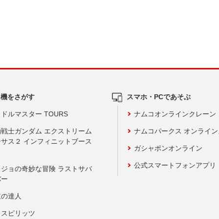
ム機をさがす
スマホ・PCであそぶ
ドルマスター TOURS
ナムコオンラインクレーン
動戦士ガンダム エクストリーム
ナムコパークス オンライ
ーサス２ インフィニットブース
ガシャポンオンライン
公式スマートフォンアプリ
ョジョの奇妙な冒険 ラストサバ
バー
鼓の達人
りスピリッツ