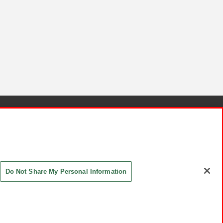
針と検証結果
お取引先さまとともに
お問い合わせ
Do Not Share My Personal Information
ASHIKI Co., Ltd. All Rights Reserved.