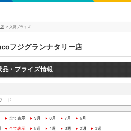
ー店
入荷プライズ
mcoフジグランナタリー店
景品・プライズ情報
月
全て表示
9月
8月
7月
6月
週
全て表示
5週
4週
3週
2週
1週