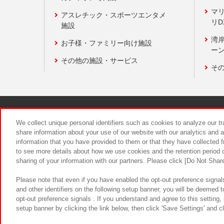
マ
アスレチック・スポーツエンタメ
リD
施設
湾
お子様・ファミリー向け施設
ーン
その他の施設・サービス
そ
関連会社
サステナビリティ
We collect unique personal identifiers such as cookies to analyze our t
share information about your use of our website with our analytics and 
information that you have provided to them or that they have collected f
食品のご提
to see more details about how we use cookies and the retention period o
sharing of your information with our partners. Please click [Do Not Shar
Please note that even if you have enabled the opt-out preference signals
and other identifiers on the following setup banner, you will be deemed 
opt-out preference signals . If you understand and agree to this setting
setup banner by clicking the link below, then click 'Save Settings' and c
©Bandai Namco Amusement Inc.
©Ba